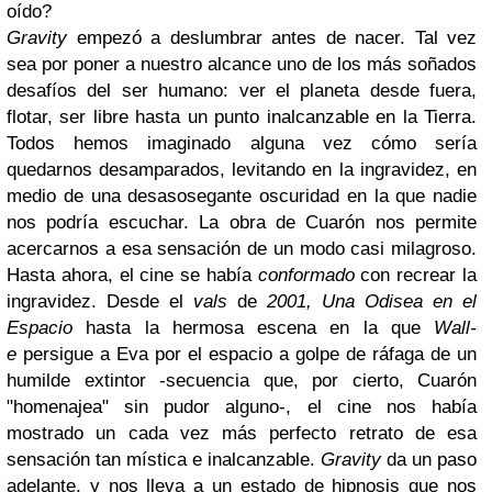
oído?
Gravity
empezó a deslumbrar antes de nacer. Tal vez
sea por poner a nuestro alcance uno de los más soñados
desafíos del ser humano: ver el planeta desde fuera,
flotar, ser libre hasta un punto inalcanzable en la Tierra.
Todos hemos imaginado alguna vez cómo sería
quedarnos desamparados, levitando en la ingravidez, en
medio de una desasosegante oscuridad en la que nadie
nos podría escuchar. La obra de Cuarón nos permite
acercarnos a esa sensación de un modo casi milagroso.
Hasta ahora, el cine se había
conformado
con recrear la
ingravidez. Desde el
vals
de
2001, Una Odisea en el
Espacio
hasta la hermosa escena en la que
Wall-
e
persigue a Eva por el espacio a golpe de ráfaga de un
humilde extintor -secuencia que, por cierto, Cuarón
"homenajea" sin pudor alguno-, el cine nos había
mostrado un cada vez más perfecto retrato de esa
sensación tan mística e inalcanzable.
Gravity
da un paso
adelante, y nos lleva a un estado de hipnosis que nos