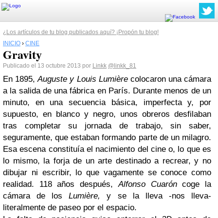
¿Los artículos de tu blog publicados aquí? ¡Propón tu blog!
INICIO
›
CINE
Gravity
Publicado el 13 octubre 2013 por
Linkk
@linkk_81
En 1895,
Auguste y Louis Lumière
colocaron una cámara
a la salida de una fábrica en París. Durante menos de un
minuto, en una secuencia básica, imperfecta y, por
supuesto, en blanco y negro, unos obreros desfilaban
tras completar su jornada de trabajo, sin saber,
seguramente, que estaban formando parte de un milagro.
Esa escena constituía el nacimiento del cine o, lo que es
lo mismo, la forja de un arte destinado a recrear, y no
dibujar ni escribir, lo que vagamente se conoce como
realidad. 118 años después,
Alfonso Cuarón
coge la
cámara de los
Lumière,
y se la lleva -nos lleva-
literalmente de paseo por el espacio.