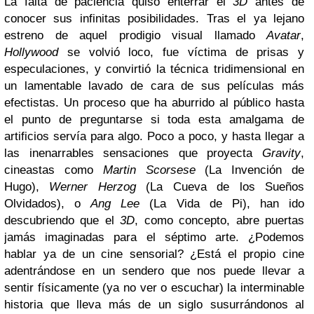
La falta de paciencia quiso enterrar el
3D
antes de
conocer sus infinitas posibilidades. Tras el ya lejano
estreno de aquel prodigio visual llamado
Avatar
,
Hollywood
se volvió loco, fue víctima de prisas y
especulaciones, y convirtió la técnica tridimensional en
un lamentable lavado de cara de sus películas más
efectistas. Un proceso que ha aburrido al público hasta
el punto de preguntarse si toda esta amalgama de
artificios servía para algo. Poco a poco, y hasta llegar a
las inenarrables sensaciones que proyecta
Gravity
,
cineastas como
Martin Scorsese
(La Invención de
Hugo),
Werner Herzog
(La Cueva de los Sueños
Olvidados), o
Ang Lee
(La Vida de Pi), han ido
descubriendo que el
3D
, como concepto, abre puertas
jamás imaginadas para el séptimo arte. ¿Podemos
hablar ya de un cine sensorial? ¿Está el propio cine
adentrándose en un sendero que nos puede llevar a
sentir físicamente (ya no ver o escuchar) la interminable
historia que lleva más de un siglo susurrándonos al