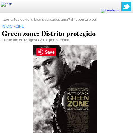
¿Los artículos de tu blog publicados aquí? ¡Propón tu blog!
INICIO
›
CINE
Green zone: Distrito protegido
Publicado el 02 agosto 2010 por
Serreina
Save