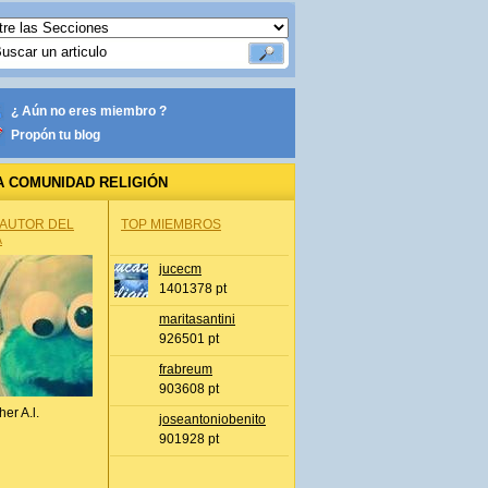
¿ Aún no eres miembro ?
Propón tu blog
A COMUNIDAD RELIGIÓN
 AUTOR DEL
TOP MIEMBROS
A
jucecm
1401378 pt
maritasantini
926501 pt
frabreum
903608 pt
her A.l.
joseantoniobenito
901928 pt