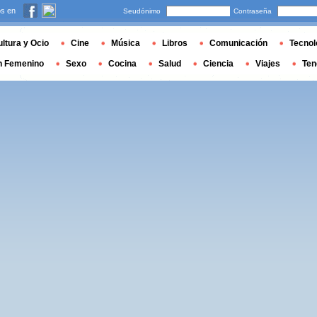
s en
Seudónimo
Contraseña
ltura y Ocio
Cine
Música
Libros
Comunicación
Tecnol
n Femenino
Sexo
Cocina
Salud
Ciencia
Viajes
Ten