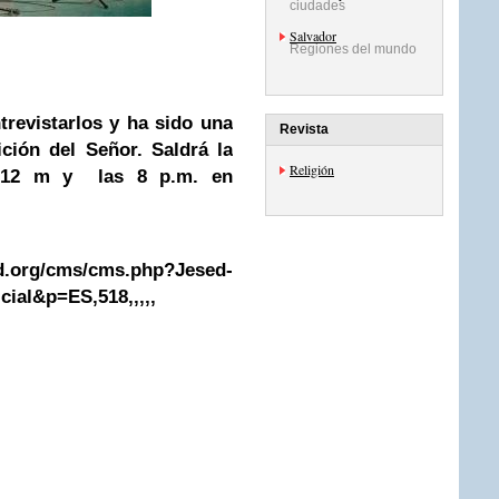
ciudades
Salvador
Regiones del mundo
trevistarlos y ha sido una
Revista
ición del Señor. Saldrá la
Religión
s 12 m y las 8 p.m. en
ed.org/cms/cms.php?Jesed-
cial&p=ES,518,,,,,