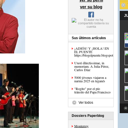
ver su blog
J
Sus últimos artículos
¡ADIÓS! Y ¡HOLA! EN
EL PUENTE
https://blogelpuente.blogspot.com/
Uxori dilectissimae, in
memoriam. A Julia Pérez,
Carlos Díaz
5000 jóvenes viajaron a
narnia 2025 en leganés
"Rogito" por el pío
tránsito del Papa Francisco
Ver todos
Dossiers Paperblog
Monterrey