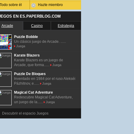
Todo sobre él
Hazte miembro
UEGOS EN ES.PAPERBLOG.COM
Arcade
Casino
Estrategia
Puzzle Bobble
Un clásico juego de Arcade. ......
Juega
Karate Blazers
Karate Blazers es un juego de
Arcade, que forma......
Juega
Puzzle De Bloques
Inventado en 1984 por el ruso Alekséi
Pázhitnov, e......
Juega
Magical Cat Adventure
Redescubre Magical Cat Adventure,
un juego de la......
Juega
Descubrir el espacio Juegos