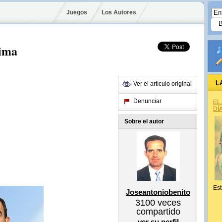
Juegos
Los Autores
lima
L
Ver el artículo original
Denunciar
EL
DÍ
Sobre el autor
Est
Joseantoniobenito
3100
veces
compartido
ver su perfil