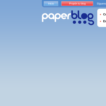
Inicio
Propón tu blog
Sígueno
Cu
E