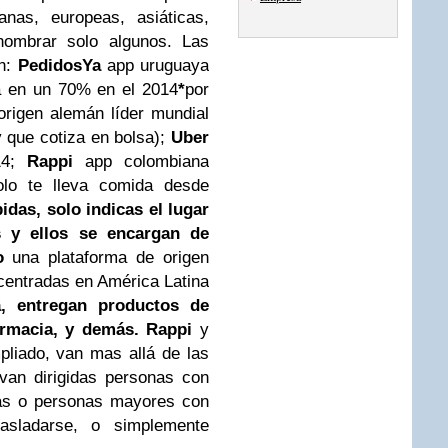
anas, europeas, asiáticas,
nombrar solo algunos. Las
on:
PedidosYa
app uruguaya
a en un 70% en el 2014
*
por
rigen alemán líder mundial
y que cotiza en bolsa);
Uber
14;
Rappi
app colombiana
olo te lleva comida desde
pidas,
solo indicas el lugar
s y ellos se encargan de
vo
una plataforma de origen
centradas en América Latina
, entregan productos de
armacia, y demás. Rappi
y
liado, van mas allá de las
van dirigidas personas con
ras o personas mayores con
rasladarse, o simplemente