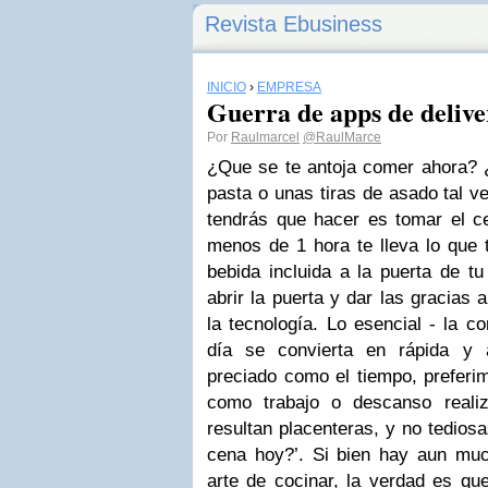
Revista Ebusiness
INICIO
›
EMPRESA
Guerra de apps de deliv
Por
Raulmarcel
@RaulMarce
¿Que se te antoja comer ahora? 
pasta o unas tiras de asado tal 
tendrás que hacer es tomar el ce
menos de 1 hora te lleva lo que 
bebida incluida a la puerta de tu
abrir la puerta y dar las gracias 
la tecnología. Lo esencial - la c
día se convierta en rápida y 
preciado como el tiempo, preferi
como trabajo o descanso reali
resultan placenteras, y no tedios
cena hoy?’. Si bien hay aun much
arte de cocinar, la verdad es que 