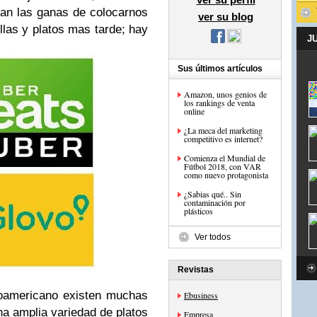
itan las ganas de colocarnos
ver su blog
ollas y platos mas tarde; hay
J
Sus últimos artículos
Amazon, unos genios de
los rankings de venta
online
¿La meca del marketing
competitivo es internet?
Comienza el Mundial de
Fútbol 2018, con VAR
como nuevo protagonista
¿Sabias qué.. Sin
contaminación por
plásticos
Ver todos
Revistas
noamericano existen muchas
Ebusiness
na amplia variedad de platos
Empresa