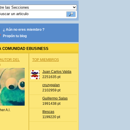
¿ Aún no eres miembro ?
Propón tu blog
A COMUNIDAD EBUSINESS
 AUTOR DEL
TOP MIEMBROS
A
Juan Carlos Valda
2251635 pt
cruzygalan
2102959 pt
Guillermo Salas
1991438 pt
her A.l.
Illescas
1199220 pt