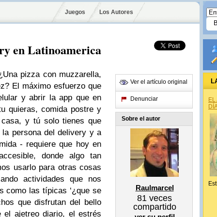
Juegos
Los Autores
ery en Latinoamerica
¿Una pizza con muzzarella,
L
Ver el artículo original
vez? El máximo esfuerzo que
lular y abrir la app que en
Denunciar
EL
DÍ
tu quieras, comida postre y
Sobre el autor
 casa, y tú solo tienes que
a la persona del delivery y a
omida - requiere que hoy en
accesible, donde algo tan
mos usarlo para otras cosas
zando actividades que nos
Est
Raulmarcel
as como las típicas ‘¿que se
81
veces
os que disfrutan del bello
compartido
el ajetreo diario, el estrés
ver su perfil