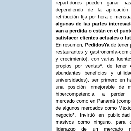
repartidores pueden ganar h
dependiendo de la aplicació
retribución fija por hora o mens
algunas de las partes interesa
van a perdida o están en el punt
satisfacer clientes actuales o fu
En resumen,
PedidosYa
de tener
restaurantes y gastronomía-comid
y crecimiento), con varias fuente
propios por ventas
*
, de tener 
abundantes beneficios y utili
universidades), ser primero en 
una posición inmejorable de 
hipercompetencia, a perder p
mercado como en Panamá (comp
de algunos mercados como México
negocio
*
. Invirtió en publicid
masivos como ninguno, para c
liderazgo de un mercado 