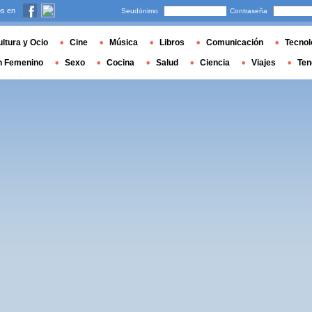
s en
Seudónimo
Contraseña
ltura y Ocio
Cine
Música
Libros
Comunicación
Tecnol
n Femenino
Sexo
Cocina
Salud
Ciencia
Viajes
Ten