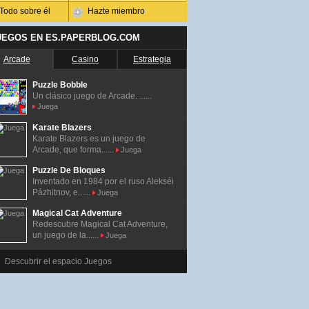
Todo sobre él
Hazte miembro
UEGOS EN ES.PAPERBLOG.COM
Arcade
Casino
Estrategia
Puzzle Bobble
Un clásico juego de Arcade. ......
Juega
Karate Blazers
Karate Blazers es un juego de
Arcade, que forma......
Juega
Puzzle De Bloques
Inventado en 1984 por el ruso Alekséi
Pázhitnov, e......
Juega
Magical Cat Adventure
Redescubre Magical Cat Adventure,
un juego de la......
Juega
Descubrir el espacio Juegos