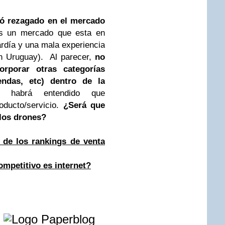
ó rezagado en el mercado
s un mercado que esta en
ardía y una mala experiencia
n Uruguay). Al parecer,
no
rporar otras categorías
endas, etc) dentro de la
a,
habrá entendido que
oducto/servicio.
¿Será que
 los drones?
de los rankings de venta
mpetitivo es internet?
e