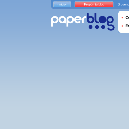
Inicio
Propón tu blog
Sígueno
Cu
E