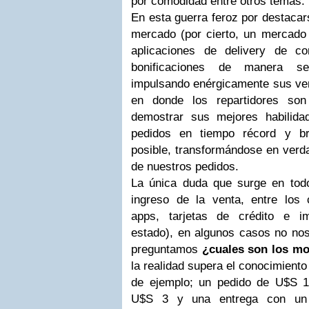
por comodidad entre otros temas.
En esta guerra feroz por destacar
mercado (por cierto, un mercado
aplicaciones de delivery de c
bonificaciones de manera s
impulsando enérgicamente sus ven
en donde los repartidores so
demostrar sus mejores habilidad
pedidos en tiempo récord y br
posible, transformándose en verda
de nuestros pedidos.
La única duda que surge en tod
ingreso de la venta, entre los c
apps, tarjetas de crédito e i
estado), en algunos casos no nos
preguntamos
¿cuales son los m
la realidad supera el conocimient
de ejemplo; un pedido de U$S 1
U$S 3 y una entrega con un 