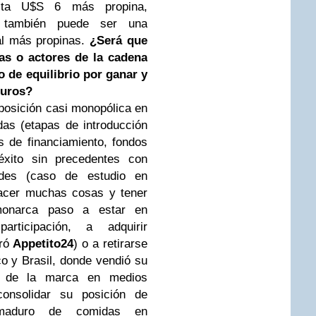
asta U$S 6 más propina,
n también puede ser una
ual más propinas.
¿Será que
das o actores de la cadena
o de equilibrio por ganar y
turos?
 posición casi monopólica en
as (etapas de introducción
s de financiamiento, fondos
éxito sin precedentes con
dades (caso de estudio en
hacer muchas cosas y tener
monarca paso a estar en
articipación, a adquirir
ró
Appetito24
) o a retirarse
 y Brasil, donde vendió su
ad de la marca en medios
onsolidar su posición de
maduro de comidas en