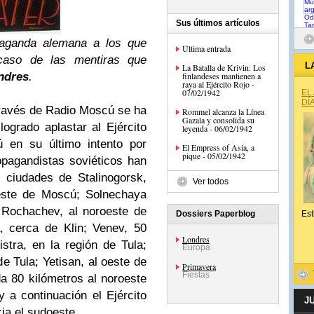
Sus últimos artículos
opaganda alemana a los que
Última entrada
caso de las mentiras que
L
La Batalla de Krivin: Los
ndres
.
finlandeses mantienen a
raya al Ejército Rojo -
07/02/1942
EL
DÍ
ravés de Radio Moscú se ha
Rommel alcanza la Línea
Gazala y consolida su
logrado aplastar al Ejército
leyenda - 06/02/1942
 en su último intento por
El Empress of Asia, a
pique - 05/02/1942
ropagandistas soviéticos han
 ciudades de Stalinogorsk,
Ver todos
deste de Moscú; Solnechaya
 Rochachev, al noroeste de
Dossiers Paperblog
Est
, cerca de Klin; Venev, 50
Londres
istra, en la región de Tula;
Europa
de Tula; Yetisan, al oeste de
Primavera
Fiestas
da 80 kilómetros al noroeste
a continuación el Ejército
J
ia el sudoeste.