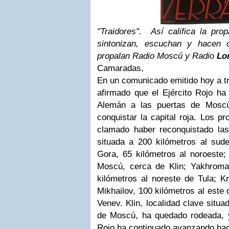
"Traidores". Así califica la pr
sintonizan, escuchan y hacen 
propalan Radio Moscú y Radio
Lo
Camaradas,
En un comunicado emitido hoy a t
afirmado que el Ejército Rojo ha 
Alemán a las puertas de Moscú
conquistar la capital roja. Los p
clamado haber reconquistado las
situada a 200 kilómetros al su
Gora, 65 kilómetros al noroeste;
Moscú, cerca de Klin; Yakhroma
kilómetros al noreste de Tula; Kr
Mikhailov, 100 kilómetros al este 
Venev. Klin, localidad clave situa
de Moscú, ha quedado rodeada, y 
Rojo ha continuado avanzando hac