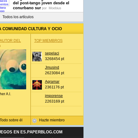
del post-tango joven desde el
conurbano sur
por
Moebius
Todos los artículos
A COMUNIDAD CULTURA Y OCIO
 AUTOR DEL
TOP MIEMBROS
A
sepelaci
3268454 pt
Jmusind
2623084 pt
Agramar
2361176 pt
her A.l.
jmporense
2263169 pt
Todo sobre él
Hazte miembro
UEGOS EN ES.PAPERBLOG.COM