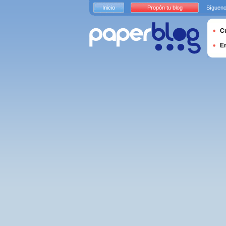
Inicio
Propón tu blog
Sígueno
Cu
E