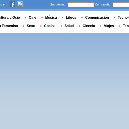
s en
Seudónimo
Contraseña
ltura y Ocio
Cine
Música
Libros
Comunicación
Tecnol
n Femenino
Sexo
Cocina
Salud
Ciencia
Viajes
Ten