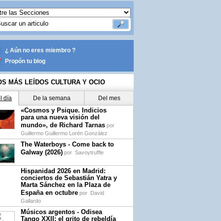
¿ Aún no eres miembro ?
Propón tu blog
OS MÁS LEÍDOS CULTURA Y OCIO
l día
De la semana
Del mes
«Cosmos y Psique. Indicios
para una nueva visión del
mundo», de Richard Tarnas
por
Guillermo Guillermo Lorén González
The Waterboys - Come back to
Galway (2026)
por
Savoytruffle
Hispanidad 2026 en Madrid:
conciertos de Sebastián Yatra y
Marta Sánchez en la Plaza de
España en octubre
por
David
Gallardo
Músicos argentos - Odisea
Tango XXII: el grito de rebeldía