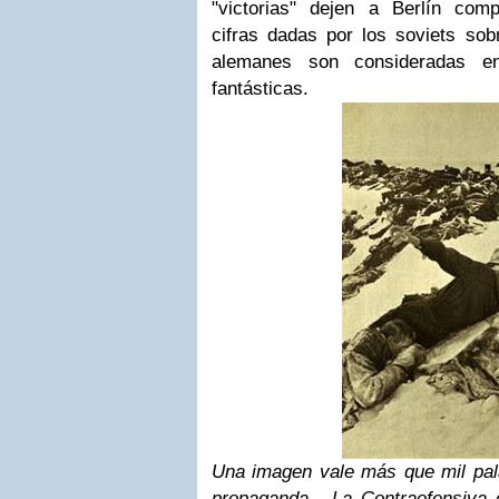
"victorias" dejen a Berlín comp
cifras dadas por los soviets sob
alemanes son consideradas en
fantásticas.
Una imagen vale más que mil pala
propaganda. La Contraofensiva d