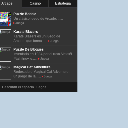
Arcade
Casino
Estrategia
Puzzle Bobble
Un clásico juego de Arcade. ......
Juega
Karate Blazers
Karate Blazers es un juego de
Arcade, que forma......
Juega
Puzzle De Bloques
Inventado en 1984 por el ruso Alekséi
Pázhitnov, e......
Juega
Magical Cat Adventure
Redescubre Magical Cat Adventure,
un juego de la......
Juega
Descubrir el espacio Juegos