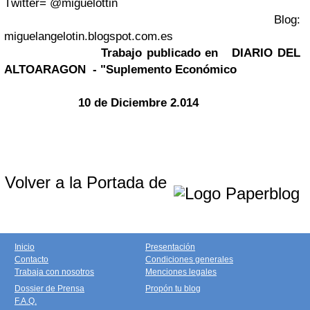
T
witter= @miguelottin
Blog:
miguelangelotin.blogspot.com.es
Trabajo publicado en DIARIO DEL
ALTOARAGON - "Suplemento Económico
10 de Diciembre 2.014
Volver a la Portada de
Inicio
Presentación
Contacto
Condiciones generales
Trabaja con nosotros
Menciones legales
Dossier de Prensa
Propón tu blog
F.A.Q.