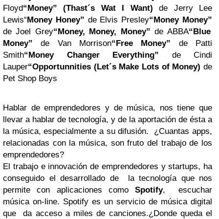
Floyd
“Money” (Thast´s Wat I Want)
de Jerry Lee
Lewis“
Money Honey”
de Elvis Presley
“M
oney Money”
de Joel Grey
“Money, Money, Money”
de ABBA
“Blue
Money”
de Van Morrison
“Free Money”
de Patti
Smith
“Money Changer Everything”
de Cindi
Lauper
“Opportunnities (Let´s Make Lots of Money)
de
Pet Shop Boys
Hablar de emprendedores y de música, nos tiene que
llevar a hablar de tecnología, y de la aportación de ésta a
la música, especialmente a su difusión. ¿Cuantas apps,
relacionadas con la música, son fruto del trabajo de los
emprendedores?
El trabajo e innovación de emprendedores y startups, ha
conseguido el desarrollado de la tecnología que nos
permite con aplicaciones como
Spotify
, escuchar
música on-line.
Spotify es un servicio de música digital
que da acceso a miles de canciones.
¿Donde queda el