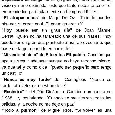
visión y ritmo optimista, esto que tanto necesita tener el
emprendedor, particularmente en tiempos difíciles
“El atrapasueños
” de Mago De Oz. “Todo lo puedes
obtener, si crees en ti, El enemigo eres tú”
"Hoy puede ser un gran día"
de Joan Manuel
Serrat
.
Quien no ha tarareado una de sus frases: "hoy
puede ser un gran día, planteátelo así, aprovecharlo, que
pase de largo, depende en parte de ti”
"Mirando al cielo
" de Fito y los Fitipaldis.
Canción que
apela a seguir adelante aunque no haya reconocimiento,
ya que tal y como dice “puedo ser pequeño pero tengo
un castillo”
“Nunca es muy Tarde”
de Contagious. “Nunca es
tarde, atrévete, es cuestión de fe”
“Resistiré”
" del Dúo Dinámico. Canción compuesta en
1.988… y resistiendo. “Cuando se me cierren todas las
salidas, y la noche no me deje en paz”
“Todo a pulmón”
de Miguel Rios. “Si volver es una