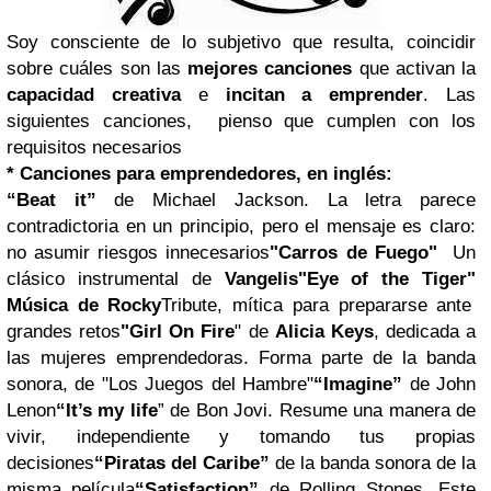
Soy consciente de lo subjetivo que resulta, coincidir
sobre cuáles son las
mejores canciones
que activan la
capacidad creativa
e
incitan a emprender
. Las
siguientes canciones, pienso que cumplen con los
requisitos necesarios
* Canciones para emprendedores, en inglés:
“Beat it”
de Michael Jackson.
La letra parece
contradictoria en un principio, pero el mensaje es claro:
no asumir riesgos innecesarios
"Carros de Fuego"
Un
clásico instrumental de
Vangelis
"Eye of the Tiger"
Música de Rocky
Tribute, mítica para prepararse ante
grandes retos
"Girl On Fire
" de
Alicia Keys
, dedicada a
las mujeres emprendedoras. Forma parte de la banda
sonora, de "Los Juegos del Hambre"
“Imagine”
de John
Lenon
“It’s my life
” de Bon Jovi.
Resume una manera de
vivir, independiente y tomando tus propias
decisiones
“Piratas del Caribe”
de la banda sonora de la
misma película
“Satisfaction”
de Rolling Stones.
Este