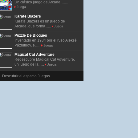
Un clásico juego de Arcade. ......
Juega
Karate Blazers
Karate Blazers es un juego de
Arcade, que forma......
Juega
Puzzle De Bloques
Inventado en 1984 por el ruso Alekséi
Pázhitnov, e......
Juega
Magical Cat Adventure
Redescubre Magical Cat Adventure,
un juego de la......
Juega
Descubrir el espacio Juegos