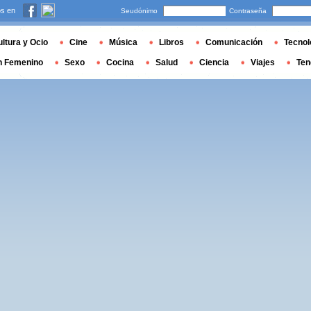
s en
Seudónimo
Contraseña
ltura y Ocio
Cine
Música
Libros
Comunicación
Tecnol
n Femenino
Sexo
Cocina
Salud
Ciencia
Viajes
Ten