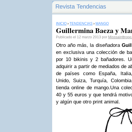
Revista Tendencias
INICIO
›
TENDENCIAS
›
MANGO
Guillermina Baeza y Ma
Publicado el 12 marzo 2013 por
Misssainttrope
Otro año más, la diseñadora
Guil
en exclusiva una colección de 
por 10 bikinis y 2 bañadores. 
adquirir a partir de mediados de a
de países como España, Italia,
Unido, Suiza, Turquía, Colombi
tienda online de mango.Una colec
40 y 55 euros y que tendrá motivo
y algún que otro print animal.