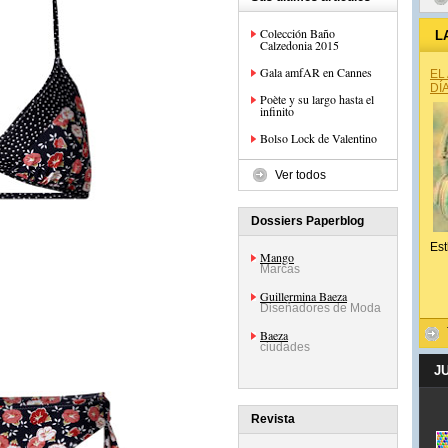
Colección Baño
L
Calzedonia 2015
Gala amfAR en Cannes
EL
DÍ
Poète y su largo hasta el
infinito
Bolso Lock de Valentino
Ver todos
Dossiers Paperblog
Est
Mango
Marcas
Guillermina Baeza
Diseñadores de Moda
Baeza
ciudades
J
Revista