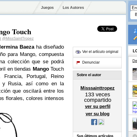
Juegos
Los Autores
ngo Touch
z
@MissSaintTropez
lermina Baeza
ha diseñado
L
Ver el artículo original
baño para Mango, compuesta
Una colección que se podrá
De
Denunciar
bril en tiendas
Mango
Touch
Sobre el autor
 Francia, Portugal, Reino
a y Rusia, así como en la
Misssainttropez
ción que oscilará entre los
133
veces
s florales, colores intensos
compartido
ver su perfil
ver su blog
Sus últimos artículos