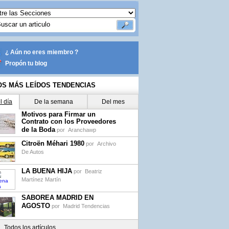
¿ Aún no eres miembro ?
Propón tu blog
OS MÁS LEÍDOS TENDENCIAS
l día
De la semana
Del mes
Motivos para Firmar un
Contrato con los Proveedores
de la Boda
por
Aranchawp
Citroën Méhari 1980
por
Archivo
De Autos
LA BUENA HIJA
por
Beatriz
Martínez Martín
SABOREA MADRID EN
AGOSTO
por
Madrid Tendencias
Todos los artículos