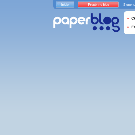
Inicio
Propón tu blog
Sígueno
Cu
E