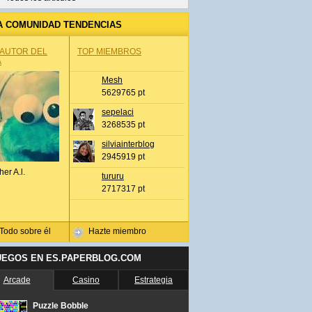
A COMUNIDAD TENDENCIAS
 AUTOR DEL
TOP MIEMBROS
A
Mesh
5629765 pt
sepelaci
3268535 pt
silviainterblog
2945919 pt
her A.l.
tururu
2717317 pt
Todo sobre él
Hazte miembro
UEGOS EN ES.PAPERBLOG.COM
Arcade
Casino
Estrategia
Puzzle Bobble