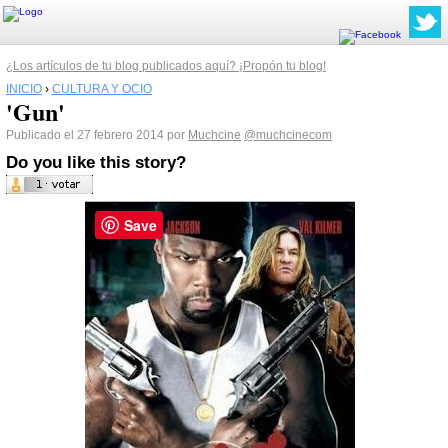
¿Los artículos de tu blog publicados aquí? ¡Propón tu blog!
INICIO
›
CULTURA Y OCIO
'Gun'
Publicado el 27 febrero 2014 por
Muchcine
@muchcinecom
Do you like this story?
Save