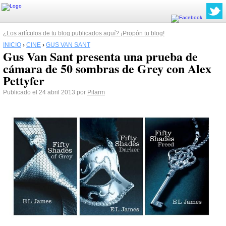
¿Los artículos de tu blog publicados aquí? ¡Propón tu blog!
INICIO
›
CINE
›
GUS VAN SANT
Gus Van Sant presenta una prueba de
cámara de 50 sombras de Grey con Alex
Pettyfer
Publicado el 24 abril 2013 por
Pilarm