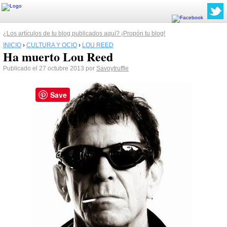
¿Los artículos de tu blog publicados aquí? ¡Propón tu blog!
INICIO
›
CULTURA Y OCIO
›
LOU REED
Ha muerto Lou Reed
Publicado el 27 octubre 2013 por
Savoytruffle
Save