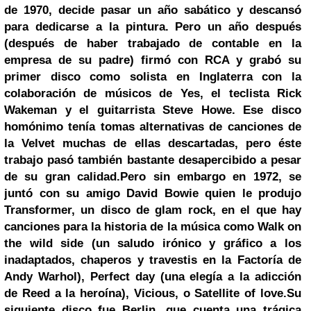
de 1970, decide pasar un año sabático y descansó
para dedicarse a la pintura. Pero un año después
(después de haber trabajado de contable en la
empresa de su padre) firmó con RCA y grabó su
primer disco como solista en Inglaterra con la
colaboración de músicos de Yes, el teclista
Rick
Wakeman
y el guitarrista
Steve Howe
. Ese disco
homónimo tenía tomas alternativas de canciones de
la Velvet muchas de ellas descartadas, pero éste
trabajo pasó también bastante desapercibido a pesar
de su gran calidad.
Pero sin embargo en 1972, se
juntó con su amigo David Bowie quien le produjo
Transformer, un disco de glam rock, en el que hay
canciones para la historia de la música como Walk on
the wild side (
un saludo irónico y gráfico a los
inadaptados, chaperos y travestis en la Factoría de
Andy Warhol),
Perfect day
(
una elegía a la adicción
de Reed a la heroína),
Vicious, o Satellite of love.
Su
siguiente disco fue Berlin, que cuenta una trágica