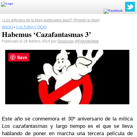
¿Los artículos de tu blog publicados aquí? ¡Propón tu blog!
INICIO
›
CULTURA Y OCIO
Habemus ‘Cazafantasmas 3’
Publicado el 26 febrero 2014 por
Despiram
@FrikArteWeb
Save
Este año se conmemora el 30º aniversario de la mítica
Los
cazafantasmas
y largo tiempo es el que se lleva
hablando de poner en marcha una tercera película de