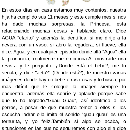
En estos días en casa estamos muy contentos, nuestra
hija ha cumplido sus 11 meses y este cumple mes si nos
ha dado muchas sorpresas, la Princesa, esta
relacionando muchas cosas y hablando claro.
Dice
AGUA “clarito” y además la identifica, si me dirijo a la
nevera con un vaso, si abro la regadera, si llueve, ella
dice: Agua, y en cualquier episodio donde allá “Agua” ella
la pronuncia, realmente me emociona.
Al mostrarle una
revista y le pregunto: ¿Donde está el bebe?, me lo
señala, y dice “aeta?” (Donde está?), le muestro varias
imágenes donde hay un bebe otras cosas y lo busca, por
mas difícil que le coloque la imagen siempre lo
encuentra, además ella sonríe y aplaude porque sabe
que lo ha logrado.
“Guau Guau”, así identifica a los
perros, a pesar de que muestra temor a ellos si los
escucha ladrar ella imita el sonido “guau guau” es una
ternurita, y yo feliz.
También si algo se acaba, o
situaciones en las que no seguiremos con algo ella dice