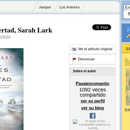
Juegos
Los Autores
bertad, Sarah Lark
omantic
L
Ver el artículo original
Denunciar
EL
DÍ
Sobre el autor
Pasajesromantic
1092
veces
compartido
ver su perfil
ver su blog
Est