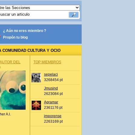
¿ Aún no eres miembro ?
Propón tu blog
A COMUNIDAD CULTURA Y OCIO
 AUTOR DEL
TOP MIEMBROS
A
sepelaci
3268454 pt
Jmusind
2623084 pt
Agramar
2361176 pt
her A.l.
jmporense
2263169 pt