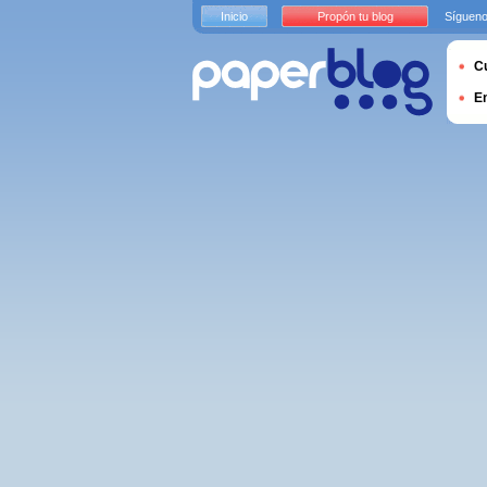
Inicio
Propón tu blog
Sígueno
Cu
E