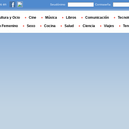
s en
Seudónimo
Contraseña
ltura y Ocio
Cine
Música
Libros
Comunicación
Tecnol
n Femenino
Sexo
Cocina
Salud
Ciencia
Viajes
Ten