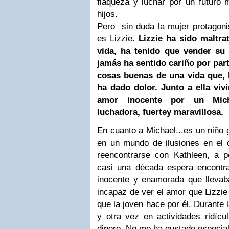
flaqueza y luchar por un futuro 
hijos.
Pero sin duda la mujer protagoni
es Lizzie.
Lizzie ha sido maltra
vida, ha tenido que vender su
jamás ha sentido cariño por part
cosas buenas de una vida que, 
ha dado dolor. Junto a ella vi
amor inocente por un Mich
luchadora, fuertey maravillosa.
En cuanto a Michael...es un niño
en un mundo de ilusiones en el 
reencontrarse con Kathleen, a p
casi una década espera encontr
inocente y enamorada que llevaba
incapaz de ver el amor que Lizzie
que la joven hace por él. Durante 
y otra vez en actividades ridícu
dinero. No me ha gustado especi