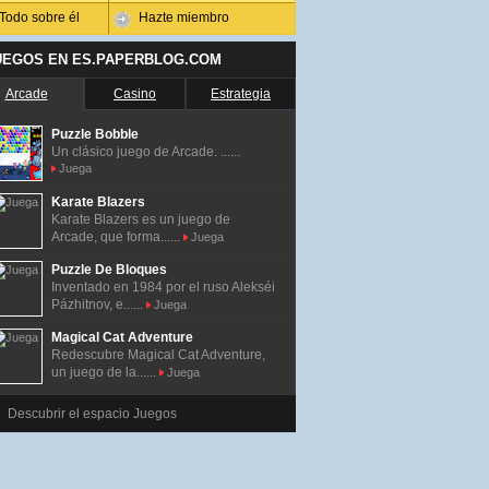
Todo sobre él
Hazte miembro
UEGOS EN ES.PAPERBLOG.COM
Arcade
Casino
Estrategia
Puzzle Bobble
Un clásico juego de Arcade. ......
Juega
Karate Blazers
Karate Blazers es un juego de
Arcade, que forma......
Juega
Puzzle De Bloques
Inventado en 1984 por el ruso Alekséi
Pázhitnov, e......
Juega
Magical Cat Adventure
Redescubre Magical Cat Adventure,
un juego de la......
Juega
Descubrir el espacio Juegos