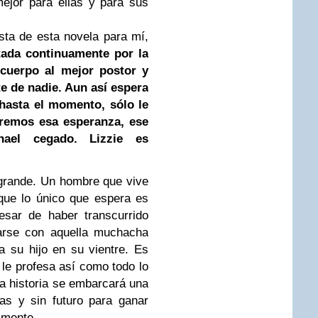
mejor para ellas y para sus
sta de esta novela para mí,
tada continuamente por la
 cuerpo al mejor postor y
e de nadie. Aun así espera
hasta el momento, sólo le
viremos esa esperanza, ese
ael cegado. Lizzie es
 grande. Un hombre que vive
que lo único que espera es
esar de haber transcurrido
arse con aquella muchacha
 su hijo en su vientre. Es
 le profesa así como todo lo
la historia se embarcará una
las y sin futuro para ganar
almente.