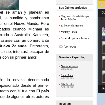
Sus últimos artículos
hael se aman y planean en
J
Negra espalda del tiempo,
l, la humilde y hambrienta
Javier Marías
jor en el Nuevo Mundo. Pero
El honor de Preston
cados cuando Michael es
Violet y Finch
ado a Australia. Kathleen,
Seducido por una ladrona
casarse con un comerciante
Nueva Zelanda
. Entretanto,
Ver todos
Lizzie, intentará escapar de
se con su primer amor.
Dossiers Paperblog
Nueva Zelanda
ciudades
Sarah Lark
Cantantes
n la novela denominada
Ola de calor
apasionado desde el primer
Actualidad
tacto con él fue con
El país
ído de algunos otros autores
Revistas