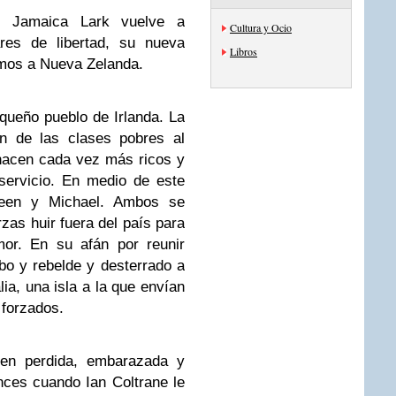
n Jamaica Lark vuelve a
Cultura y Ocio
res de libertad, su nueva
Libros
esamos a Nueva Zelanda.
ueño pueblo de Irlanda. La
n de las clases pobres al
 hacen cada vez más ricos y
servicio.
En medio de este
een y Michael. Ambos se
as huir fuera del país para
mor. En su afán por reunir
bo y rebelde y desterrado a
ia, una isla a la que envían
s forzados.
een perdida, embarazada y
nces cuando Ian Coltrane le