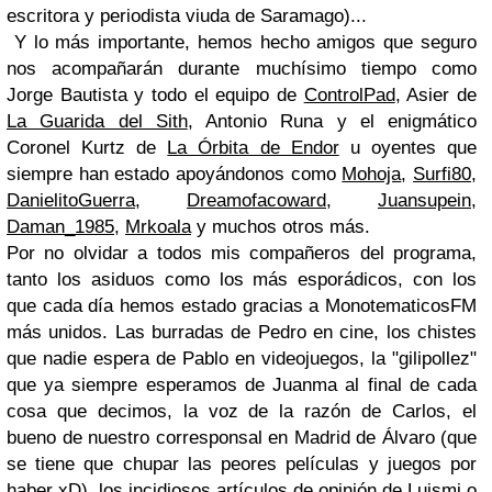
escritora y periodista viuda de Saramago)...
Y lo más importante, hemos hecho amigos que seguro
nos acompañarán durante muchísimo tiempo como
Jorge Bautista y todo el equipo de
ControlPad
, Asier de
La Guarida del Sith
, Antonio Runa y el enigmático
Coronel Kurtz de
La Órbita de Endor
u oyentes que
siempre han estado apoyándonos como
Mohoja
,
Surfi80
,
DanielitoGuerra
,
Dreamofacoward
,
Juansupein
,
Daman_1985
,
Mrkoala
y muchos otros más.
Por no olvidar a todos mis compañeros del programa,
tanto los asiduos como los más esporádicos, con los
que cada día hemos estado gracias a MonotematicosFM
más unidos. Las burradas de Pedro en cine, los chistes
que nadie espera de Pablo en videojuegos, la "gilipollez"
que ya siempre esperamos de Juanma al final de cada
cosa que decimos, la voz de la razón de Carlos, el
bueno de nuestro corresponsal en Madrid de Álvaro (que
se tiene que chupar las peores películas y juegos por
haber xD), los incidiosos artículos de opinión de Luismi o