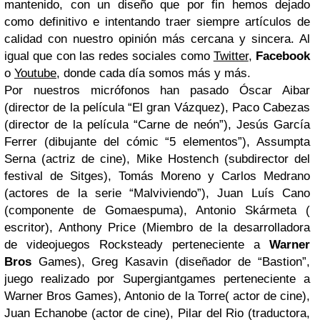
mantenido, con un diseño que por fin hemos dejado
como definitivo e intentando traer siempre artículos de
calidad con nuestro opinión más cercana y sincera. Al
igual que con las redes sociales como
Twitter
,
Facebook
o
Youtube
, donde cada día somos más y más.
Por nuestros micrófonos han pasado Óscar Aibar
(director de la película “El gran Vázquez), Paco Cabezas
(director de la película “Carne de neón”), Jesús García
Ferrer (dibujante del cómic “5 elementos”), Assumpta
Serna (actriz de cine), Mike Hostench (subdirector del
festival de Sitges), Tomás Moreno y Carlos Medrano
(actores de la serie “Malviviendo”), Juan Luís Cano
(componente de Gomaespuma), Antonio Skármeta (
escritor), Anthony Price (Miembro de la desarrolladora
de videojuegos Rocksteady perteneciente a
Warner
Bros
Games), Greg Kasavin (diseñador de “Bastion”,
juego realizado por Supergiantgames perteneciente a
Warner Bros Games), Antonio de la Torre( actor de cine),
Juan Echanobe (actor de cine), Pilar del Rio (traductora,