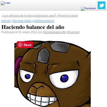
¿Los artículos de tu blog publicados aquí? ¡Propón tu blog!
INICIO
›
TECNOLOGÍA
›
VIDEOJUEGOS
Haciendo balance del año
Publicado el 01 enero 2012 por
Monotematicosfm
@curnom
Save