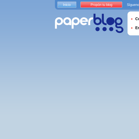
Inicio
Propón tu blog
Sígueno
Cu
E