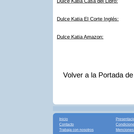
Dulce Katia Casa del Libro:
Dulce Katia El Corte Inglés:
Dulce Katia Amazon:
Volver a la Portada d
Inicio
Presentaci
Contacto
Condicione
Trabaja con nosotros
Menciones 