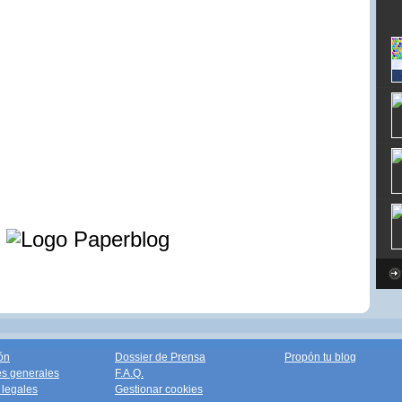
e
ón
Dossier de Prensa
Propón tu blog
s generales
F.A.Q.
legales
Gestionar cookies