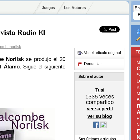
Juegos
Los Autores
vista Radio El
ombenorilsk
T
Ver el artículo original
e Norilsk
se produjo el 20
M
Denunciar
l Álamo
. Sigue el siguiente
C
Fe
Sobre el autor
L
K
Tusi
M
1335
veces
B
compartido
R
ver su perfil
A
ver su blog
R
N
F
N
Sus últimos artículos