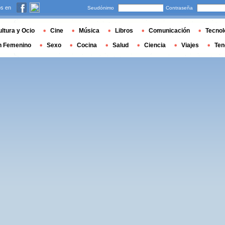
s en
Seudónimo
Contraseña
ltura y Ocio
Cine
Música
Libros
Comunicación
Tecnol
n Femenino
Sexo
Cocina
Salud
Ciencia
Viajes
Ten