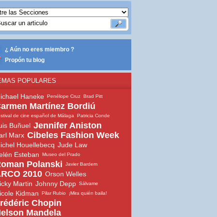
¿ Aún no eres miembro ?
Propón tu blog
EMAS POPULARES
ichael Haneke
Penélope Cruz
Brad Pitt
armen Martínez Bordiú
stival de cine español de Málaga
Patricia Conde
Jennifer Aniston
uis Buñuel
Cibeles Fashion Week
arl Marx
ichel Houellebecq
Jude Law
elén Esteban
Museo del Prado
oman Polanski
Javier Bardem
RCO 2010
Orson Welles
icky Martin
Johnny Depp
Sálvame
icole Kidman
Pilar Rubio
¡Mira quién baila!
rédéric Chopin
elson Mandela