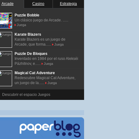
Arcade
Casino
Estrategia
Puzzle Bobble
Un clásico juego de Arcade. ......
Juega
Karate Blazers
Karate Blazers es un juego de
Arcade, que forma......
Juega
Puzzle De Bloques
Inventado en 1984 por el ruso Alekséi
Pázhitnov, e......
Juega
Magical Cat Adventure
Redescubre Magical Cat Adventure,
un juego de la......
Juega
Descubrir el espacio Juegos