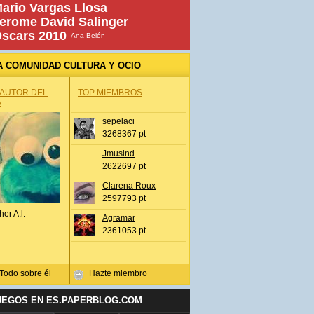
ario Vargas Llosa
erome David Salinger
scars 2010
Ana Belén
A COMUNIDAD CULTURA Y OCIO
 AUTOR DEL
TOP MIEMBROS
A
sepelaci
3268367 pt
Jmusind
2622697 pt
Clarena Roux
2597793 pt
her A.l.
Agramar
2361053 pt
Todo sobre él
Hazte miembro
UEGOS EN ES.PAPERBLOG.COM