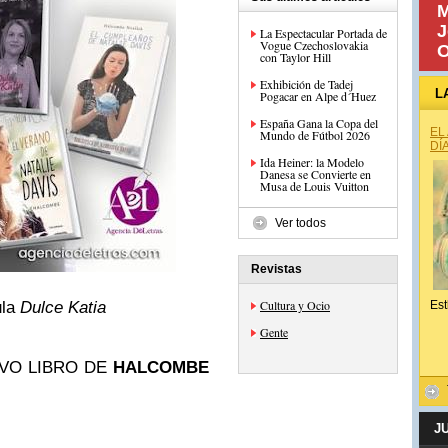
M
J
La Espectacular Portada de
Vogue Czechoslovakia
O
con Taylor Hill
Exhibición de Tadej
L
Pogacar en Alpe d´Huez
España Gana la Copa del
EL
Mundo de Fútbol 2026
DÍ
Ida Heiner: la Modelo
Danesa se Convierte en
Musa de Louis Vuitton
Ver todos
Revistas
Cultura y Ocio
ula
Dulce Katia
Est
Gente
VO LIBRO DE
HALCOMBE
J