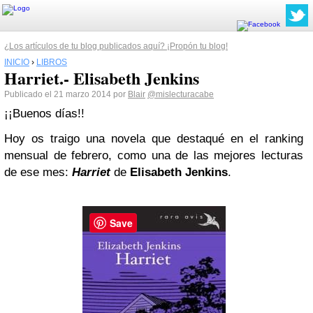
¿Los artículos de tu blog publicados aquí? ¡Propón tu blog!
INICIO
›
LIBROS
Harriet.- Elisabeth Jenkins
Publicado el 21 marzo 2014 por
Blair
@mislecturacabe
¡¡Buenos días!!
Hoy os traigo una novela que destaqué en el ranking
mensual de febrero, como una de las mejores lecturas
de ese mes:
Harriet
de
Elisabeth Jenkins
.
Save