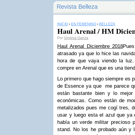
Revista Belleza
INICIO
›
EN FEMENINO
›
BELLEZA
Haul Arenal / HM Dicie
Por
Virginia Garcia
Haul Arenal Diciembre 2018
Pues
atrasado ya que lo hice las navid
hora de que vaya viendo la luz
compre en Arenal que es una tiend
Lo primero que hago siempre es pa
de Essence ya que me parece qu
están bastante bien y lo mejo
económicas. Como están de moda
metalizados pues me cogí tres, d
usar y luego esta el azul que ya
había un verde militar precioso p
stand. No los he probado aún y l