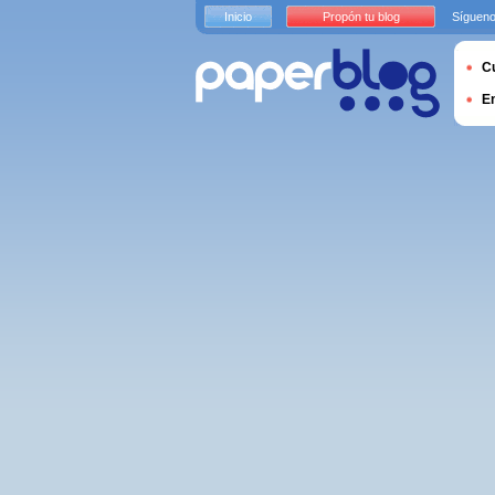
Inicio
Propón tu blog
Sígueno
Cu
E