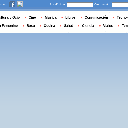
s en
Seudónimo
Contraseña
ltura y Ocio
Cine
Música
Libros
Comunicación
Tecnol
n Femenino
Sexo
Cocina
Salud
Ciencia
Viajes
Ten