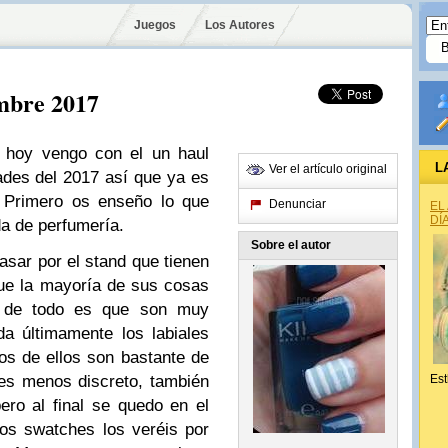
Juegos
Los Autores
mbre 2017
 hoy vengo con el un haul
L
Ver el artículo original
ades del 2017 así que ya es
. Primero os enseño lo que
Denunciar
EL
DÍ
a de perfumería.
Sobre el autor
sar por el stand que tienen
e la mayoría de sus cosas
r de todo es que son muy
 últimamente los labiales
os de ellos son bastante de
 es menos discreto, también
Est
ero al final se quedo en el
os swatches los veréis por