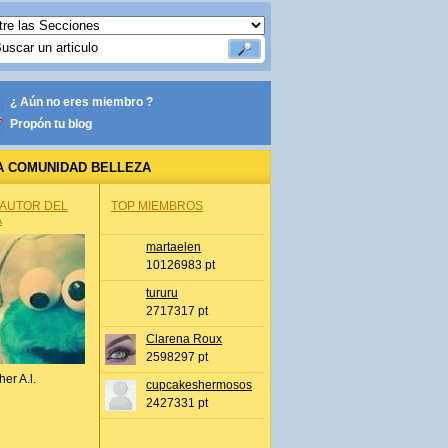
¿ Aún no eres miembro ?
Propón tu blog
A COMUNIDAD BELLEZA
 AUTOR DEL
TOP MIEMBROS
A
martaelen
10126983 pt
tururu
2717317 pt
Clarena Roux
2598297 pt
her A.l.
cupcakeshermosos
2427331 pt