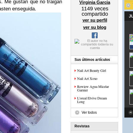
. Me gustan que no traigan
Virginia Garcia
1149
veces
asten enseguida.
compartido
J
ver su perfil
ver su blog
Sus últimos artículos
Nail Art Beauty Girl
Nail Art Xoxo
Rewiew Agua Micelar
Garnier
L'oreal Elvive Dream
Long
Ver todos
Revistas