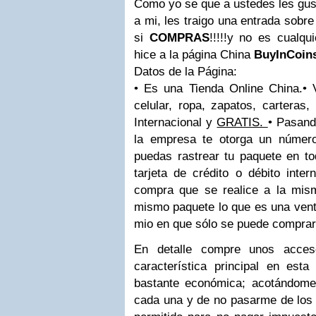
Como yo se que a ustedes les gus
a mi, les traigo una entrada
sobre
si
COMPRAS
!!!!!
y no es cualqu
hice a la página China
BuyInCoin
Datos de la Página:
• Es una Tienda Online China.
• 
celular, ropa, zapatos, carteras, 
Internacional y
GRATIS.
• Pasand
la empresa te otorga un númer
puedas rastrear tu paquete en t
tarjeta de crédito o débito inter
compra que se realice a la mis
mismo paquete lo que es una vent
mio en que sólo se puede comprar
En detalle compre unos acces
característica principal en est
bastante económica; acotándom
cada una y de no pasarme de los 