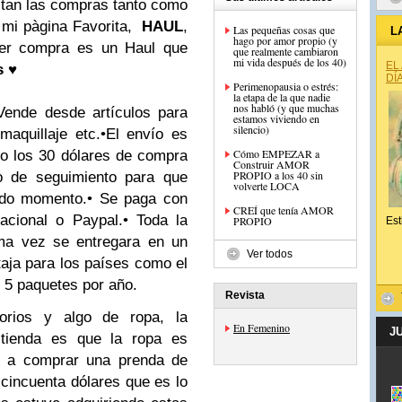
tan las compras tanto como
 mi pàgina Favorita,
HAUL
,
Las pequeñas cosas que
L
hago por amor propio (y
ier compra es un Haul que
que realmente cambiaron
mi vida después de los 40)
EL
s ♥
DÍ
Perimenopausia o estrés:
la etapa de la que nadie
nos habló (y que muchas
Vende desde artículos para
estamos viviendo en
silencio)
maquillaje etc.
•El envío es
Cómo EMPEZAR a
o los 30 dólares de compra
Construir AMOR
PROPIO a los 40 sin
o de seguimiento para que
volverte LOCA
odo momento.
• Se paga con
CREÍ que tenía AMOR
nacional o Paypal.
• Toda la
PROPIO
Est
ma vez se entregara en un
Ver todos
aja para los países como el
 5 paquetes por año.
Revista
orios y algo de ropa, la
En Femenino
J
a tienda es que la ropa es
e a comprar una prenda de
cincuenta dólares que es lo