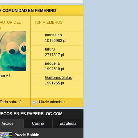
A COMUNIDAD EN FEMENINO
 AUTOR DEL
TOP MIEMBROS
A
martaelen
10126983 pt
tururu
2717317 pt
pequelia
1992518 pt
her A.l.
Guillermo Salas
1991255 pt
Todo sobre él
Hazte miembro
UEGOS EN ES.PAPERBLOG.COM
Arcade
Casino
Estrategia
Puzzle Bobble