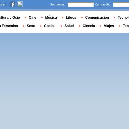
s en
Seudónimo
Contraseña
ltura y Ocio
Cine
Música
Libros
Comunicación
Tecnol
n Femenino
Sexo
Cocina
Salud
Ciencia
Viajes
Ten