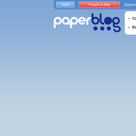
Inicio
Propón tu blog
Sígueno
Cu
E