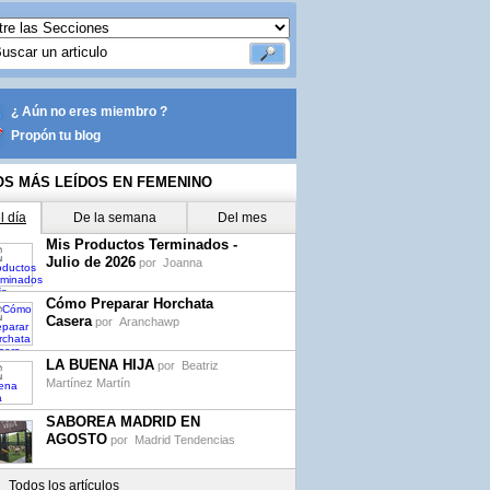
¿ Aún no eres miembro ?
Propón tu blog
OS MÁS LEÍDOS EN FEMENINO
l día
De la semana
Del mes
Mis Productos Terminados -
Julio de 2026
por
Joanna
Cómo Preparar Horchata
Casera
por
Aranchawp
LA BUENA HIJA
por
Beatriz
Martínez Martín
SABOREA MADRID EN
AGOSTO
por
Madrid Tendencias
Todos los artículos