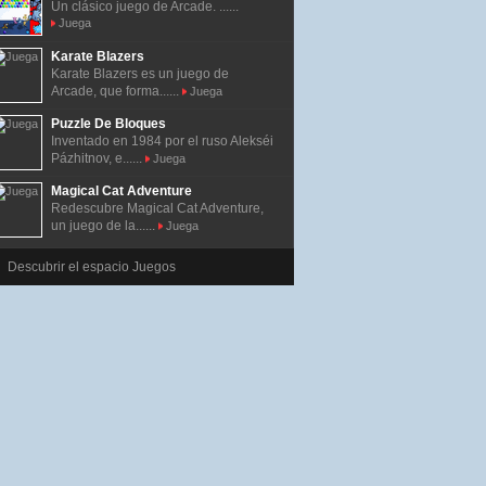
Un clásico juego de Arcade. ......
Juega
Karate Blazers
Karate Blazers es un juego de
Arcade, que forma......
Juega
Puzzle De Bloques
Inventado en 1984 por el ruso Alekséi
Pázhitnov, e......
Juega
Magical Cat Adventure
Redescubre Magical Cat Adventure,
un juego de la......
Juega
Descubrir el espacio Juegos