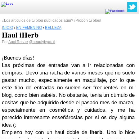
¿Los artículos de tu blog publicados aquí? ¡Propón tu blog!
INICIO
›
EN FEMENINO
›
BELLEZA
Haul iHerb
Por
Auxi Rosae
@beautybyauxi
¡Buenos días!
Las próximas dos entradas van a ir relacionadas con
compras. Llevo una racha de varios meses que no suelo
gastar mucho, especialmente en maquillaje, por lo que
este tipo de entradas no suelen ser frecuentes en mi
blog, como bien sabéis. No obstante, tenía un cúmulo de
cositas que he adquirido desde el pasado mes de marzo,
especialmente en cosmética y cuidados, y me ha
parecido interesante enseñároslas por si os doy alguna
idea (;
Empiezo hoy con un haul doble de
iherb
. Uno lo hice