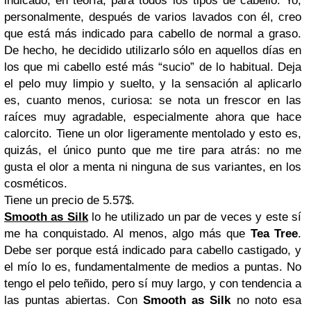
indicado, en teoría, para todos los tipos de cabello. Yo,
personalmente, después de varios lavados con él, creo
que está más indicado para cabello de normal a graso.
De hecho, he decidido utilizarlo sólo en aquellos días en
los que mi cabello esté más “sucio” de lo habitual. Deja
el pelo muy limpio y suelto, y la sensación al aplicarlo
es, cuanto menos, curiosa: se nota un frescor en las
raíces muy agradable, especialmente ahora que hace
calorcito. Tiene un olor ligeramente mentolado y esto es,
quizás, el único punto que me tire para atrás: no me
gusta el olor a menta ni ninguna de sus variantes, en los
cosméticos.
Tiene un precio de 5.57$.
Smooth as Silk
lo he utilizado un par de veces y este sí
me ha conquistado. Al menos, algo más que
Tea Tree
.
Debe ser porque está indicado para cabello castigado, y
el mío lo es, fundamentalmente de medios a puntas. No
tengo el pelo teñido, pero sí muy largo, y con tendencia a
las puntas abiertas. Con
Smooth as Silk
no noto esa