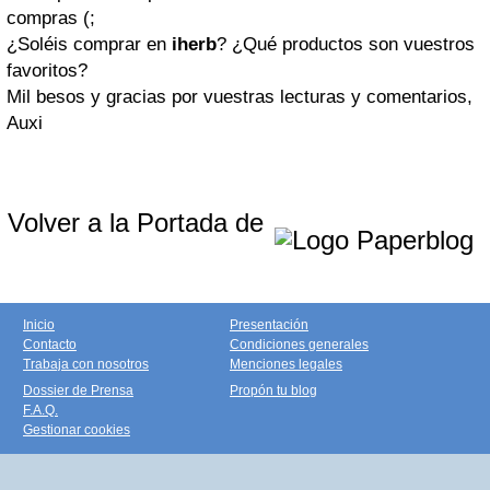
compras (;
¿Soléis comprar en
iherb
? ¿Qué productos son vuestros
favoritos?
Mil besos y gracias por vuestras lecturas y comentarios,
Auxi
Volver a la Portada de
Inicio
Presentación
Contacto
Condiciones generales
Trabaja con nosotros
Menciones legales
Dossier de Prensa
Propón tu blog
F.A.Q.
Gestionar cookies