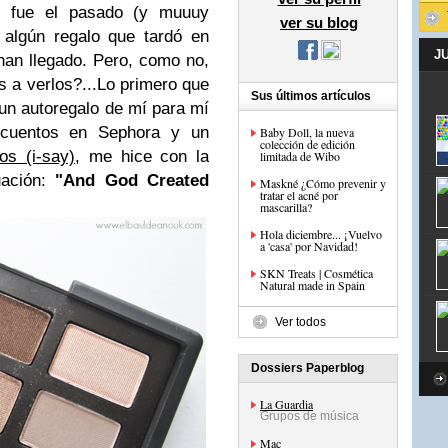
 fue el pasado (y muuuy
ver su blog
 algún regalo que tardó en
J
 han llegado. Pero, como no,
s a verlos?
...
Lo primero que
Sus últimos artículos
un autoregalo de mí para mí
escuentos en Sephora y un
Baby Doll, la nueva
colección de edición
os (i-say)
, me hice con la
limitada de Wibo
uación:
"And God Created
Maskné ¿Cómo prevenir y
tratar el acné por
mascarilla?
Hola diciembre... ¡Vuelvo
a 'casa' por Navidad!
SKN Treats | Cosmética
Natural made in Spain
Ver todos
Dossiers Paperblog
La Guardia
Grupos de música
Mac