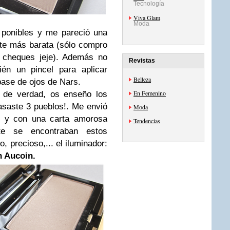
Tecnología
Viva Glam
Moda
ponibles y me pareció una
te más barata (sólo compro
 cheques jeje). Además no
Revistas
ién un pincel para aplicar
Belleza
base de ojos de Nars.
En Femenino
s de verdad, os enseño los
asaste 3 pueblos!. Me envió
Moda
as y con una carta amorosa
Tendencias
te se encontraban estos
o, precioso,... el iluminador:
n Aucoin.