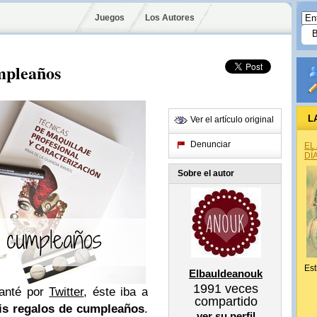
Juegos
Los Autores
mpleaños
L
Ver el artículo original
Denunciar
EL
DÍ
Sobre el autor
Est
Elbauldeanouk
1991
veces
lanté por
Twitter
, éste iba a
compartido
is regalos de cumpleaños
.
ver su perfil