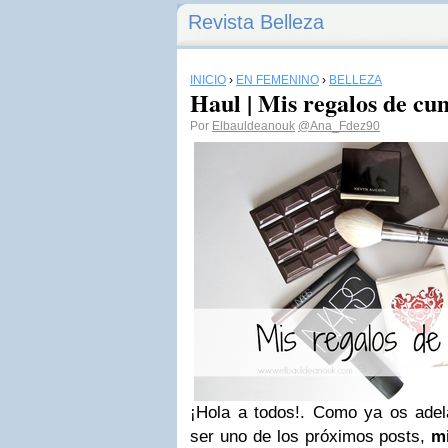
Revista Belleza
INICIO
›
EN FEMENINO
›
BELLEZA
Haul | Mis regalos de cu
Por
Elbauldeanouk
@Ana_Fdez90
¡Hola a todos!. Como ya os ade
ser uno de los próximos posts,
m