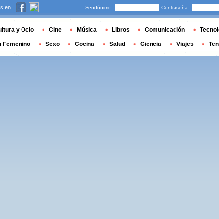
s en
Seudónimo
Contraseña
ltura y Ocio
Cine
Música
Libros
Comunicación
Tecnol
n Femenino
Sexo
Cocina
Salud
Ciencia
Viajes
Ten