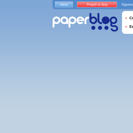
Inicio
Propón tu blog
Sígueno
Cu
E