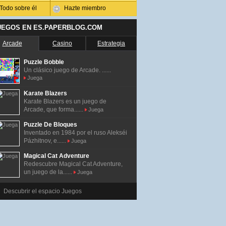
Todo sobre él
Hazte miembro
UEGOS EN ES.PAPERBLOG.COM
Arcade
Casino
Estrategia
Puzzle Bobble
Un clásico juego de Arcade. ......
Juega
Karate Blazers
Karate Blazers es un juego de
Arcade, que forma......
Juega
Puzzle De Bloques
Inventado en 1984 por el ruso Alekséi
Pázhitnov, e......
Juega
Magical Cat Adventure
Redescubre Magical Cat Adventure,
un juego de la......
Juega
Descubrir el espacio Juegos