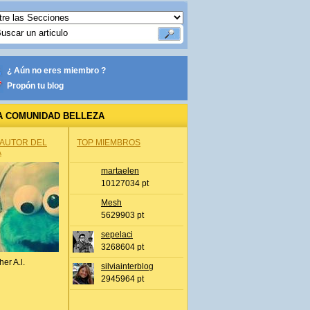
¿ Aún no eres miembro ?
Propón tu blog
A COMUNIDAD BELLEZA
 AUTOR DEL
TOP MIEMBROS
A
martaelen
10127034 pt
Mesh
5629903 pt
sepelaci
3268604 pt
her A.l.
silviainterblog
2945964 pt