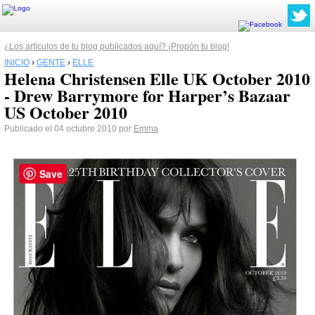
¿Los artículos de tu blog publicados aquí? ¡Propón tu blog!
INICIO
›
GENTE
›
ELLE
Helena Christensen Elle UK October 2010
- Drew Barrymore for Harper’s Bazaar
US October 2010
Publicado el 04 octubre 2010 por
Emma
Save