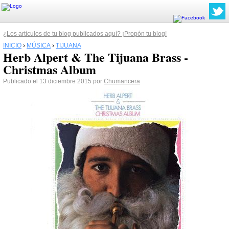
¿Los artículos de tu blog publicados aquí? ¡Propón tu blog!
INICIO
›
MÚSICA
›
TIJUANA
Herb Alpert & The Tijuana Brass -
Christmas Album
Publicado el 13 diciembre 2015 por
Chumancera