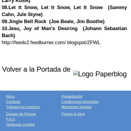
Larry Kusik)
08.Let It Snow, Let It Snow, Let It Snow (Sammy
Cahn, Jule Styne)
09.Jingle Bell Rock (Joe Beale, Jim Boothe)
10.Jesu, Joy of Man's Desiring (Johann Sebastian
Bach)
http://feeds2.feedburner.com/ blogspot/ZFWL
Volver a la Portada de
Inicio
Presentación
Contacto
Condiciones generales
Trabaja con nosotros
Menciones legales
Dossier de Prensa
Propón tu blog
F.A.Q.
Gestionar cookies