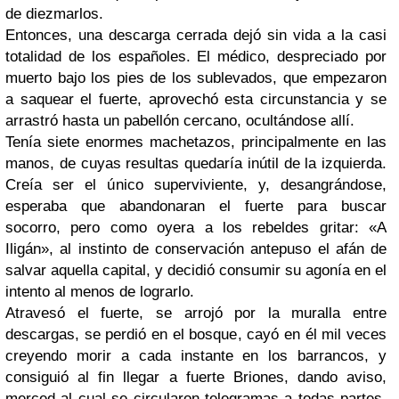
de diezmarlos.
Entonces, una descarga cerrada dejó sin vida a la casi
totalidad de los españoles. El médico, despreciado por
muerto bajo los pies de los sublevados, que empezaron
a saquear el fuerte, aprovechó esta circunstancia y se
arrastró hasta un pabellón cercano, ocultándose allí.
Tenía siete enormes machetazos, principalmente en las
manos, de cuyas resultas quedaría inútil de la izquierda.
Creía ser el único superviviente, y, desangrándose,
esperaba que abandonaran el fuerte para buscar
socorro, pero como oyera a los rebeldes gritar: «A
Iligán», al instinto de conservación antepuso el afán de
salvar aquella capital, y decidió consumir su agonía en el
intento al menos de lograrlo.
Atravesó el fuerte, se arrojó por la muralla entre
descargas, se perdió en el bosque, cayó en él mil veces
creyendo morir a cada instante en los barrancos, y
consiguió al fin llegar a fuerte Briones, dando aviso,
merced al cual se circularon telegramas a todas partes.