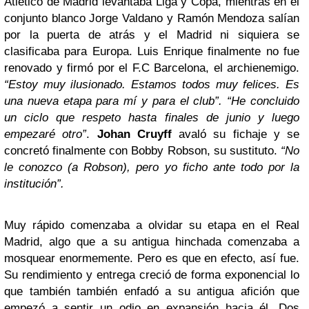
Atlético de Madrid levantaba Liga y Copa, mientras en el
conjunto blanco Jorge Valdano y Ramón Mendoza salían
por la puerta de atrás y el Madrid ni siquiera se
clasificaba para Europa. Luis Enrique finalmente no fue
renovado y firmó por el F.C Barcelona, el archienemigo.
“Estoy muy ilusionado. Estamos todos muy felices. Es
una nueva etapa para mí y para el club”. “He concluido
un ciclo que respeto hasta finales de junio y luego
empezaré otro”
.
Johan Cruyff
avaló su fichaje y se
concretó finalmente con Bobby Robson, su sustituto.
“No
le conozco (a Robson), pero yo ficho ante todo por la
institución”.
Muy rápido comenzaba a olvidar su etapa en el Real
Madrid, algo que a su antigua hinchada comenzaba a
mosquear enormemente. Pero es que en efecto, así fue.
Su rendimiento y entrega creció de forma exponencial lo
que también también enfadó a su antigua afición que
empezó a sentir un odio en expansión hacia él. Dos