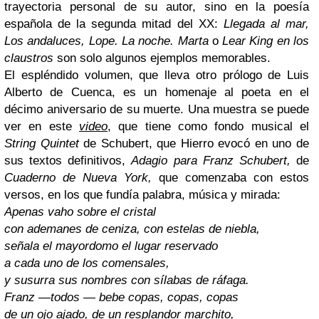
trayectoria personal de su autor, sino en la poesía
española de la segunda mitad del XX:
Llegada al mar,
Los andaluces, Lope. La noche. Marta
o
Lear
King en los
claustros
son solo algunos ejemplos memorables.
El espléndido volumen, que lleva otro prólogo de Luis
Alberto de Cuenca, es un homenaje al poeta en el
décimo aniversario de su muerte. Una muestra se puede
ver en este
video
, que tiene como fondo musical el
String Quintet
de Schubert, que Hierro evocó en uno de
sus textos definitivos,
Adagio para Franz Schubert,
de
Cuaderno de Nueva York,
que comenzaba con estos
versos, en los que fundía palabra, música y mirada:
Apenas vaho sobre el cristal
con ademanes de ceniza, con estelas de niebla,
señala el mayordomo el lugar reservado
a cada uno de los comensales,
y susurra sus nombres con sílabas de ráfaga.
Franz —todos — bebe copas, copas, copas
de un ojo ajado, de un resplandor marchito,