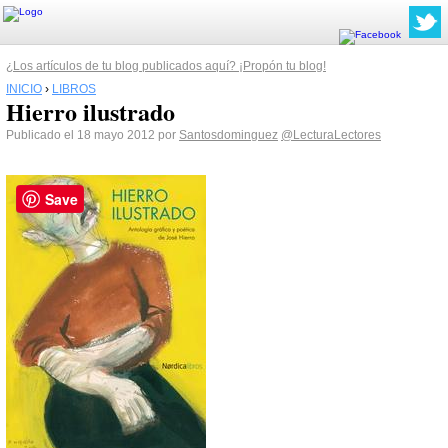
¿Los artículos de tu blog publicados aquí? ¡Propón tu blog!
INICIO
›
LIBROS
Hierro ilustrado
Publicado el 18 mayo 2012 por
Santosdominguez
@LecturaLectores
Save