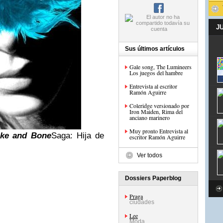
J
Sus últimos artículos
Gale song, The Lumineers
Los juegos del hambre
Entrevista al escritor
Ramón Aguirre
Coleridge versionado por
Iron Maiden, Rima del
anciano marinero
Muy pronto Entrevista al
ke and Bone
Saga: Hija de
escritor Ramón Aguirre
Ver todos
Dossiers Paperblog
Praga
ciudades
Lee
Moda