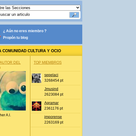
¿ Aún no eres miembro ?
Propón tu blog
A COMUNIDAD CULTURA Y OCIO
 AUTOR DEL
TOP MIEMBROS
A
sepelaci
3268454 pt
Jmusind
2623084 pt
Agramar
2361176 pt
her A.l.
jmporense
2263169 pt