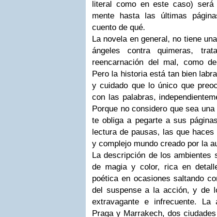
literal como en este caso) será 
mente hasta las últimas págin
cuento de qué.
La novela en general, no tiene un
ángeles contra quimeras, tra
reencarnación del mal, como de
Pero
la historia
está tan
bien labr
y cuidado
que lo único que preoc
con las palabras, independienteme
Porque no considero que sea una l
te obliga a pegarte a sus página
lectura de pausas, las que haces 
y complejo mundo creado por la au
La descripción de los ambientes s
de magia y color, rica en detall
poética
en ocasiones saltando con
del suspense a la acción, y de l
extravagante e infrecuente.
La 
Praga y Marrakech, dos ciudades