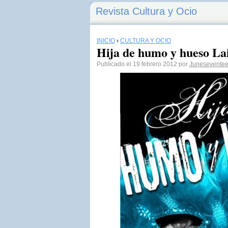
Revista Cultura y Ocio
INICIO
›
CULTURA Y OCIO
Hija de humo y hueso La
Publicado el 19 febrero 2012 por
Junesevente