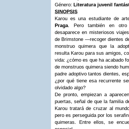
Género:
Literatura juvenil fantá
SINOPSIS
Karou es una estudiante de ar
Praga
. Pero también en otro
desaparece en misteriosos viajes
de Brimstone —recoger dientes de 
monstruo quimera que la adopt
resulta Karou para sus amigos, co
vida: ¿cómo es que ha acabado fo
de monstruos quimera siendo hum
padre adoptivo tantos dientes, e
¿por qué tiene esa recurrente se
olvidado algo?
De pronto, empiezan a aparece
puertas, señal de que la familia d
Karou tratará de cruzar al mundo
pero es perseguida por los serafi
quimeras. Entre ellos, se encu