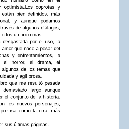
mundo humano como en el
 optimista.
Los coprotas y
 están bien definidos, más
ional, y aunque podamos
través de algunos diálogos,
erlos un poco más.
 desgastada por el uso, la
l amor que nace a pesar del
chas y enfrentamientos, la
 el horror, el drama, el
n algunos de los temas que
cuidada y ágil prosa
.
libro que me resultó pesada
k demasiado largo aunque
 el conjunto de la historia.
n los nuevos personajes,
 precisa como la otra, más
r sus últimas páginas
.