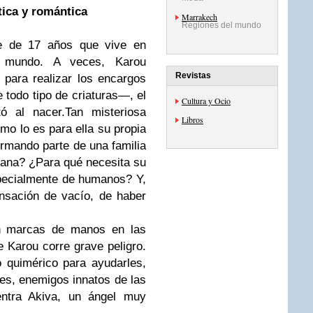
stica y romántica
Marrakech
Regiones del mundo
te de 17 años que vive en
 mundo. A veces, Karou
Revistas
 para realizar los encargos
todo tipo de criaturas—, el
Cultura y Ocio
ó al nacer.
Tan misteriosa
Libros
mo lo es para ella su propia
rmando parte de una familia
ana? ¿Para qué necesita su
specialmente de humanos? Y,
nsación de vacío, de haber
n marcas de manos en las
e Karou corre grave peligro.
 quimérico para ayudarles,
nes, enemigos innatos de las
entra Akiva, un ángel muy