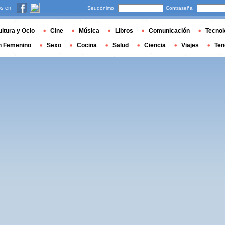
s en
Seudónimo
Contraseña
ltura y Ocio
Cine
Música
Libros
Comunicación
Tecnol
n Femenino
Sexo
Cocina
Salud
Ciencia
Viajes
Ten