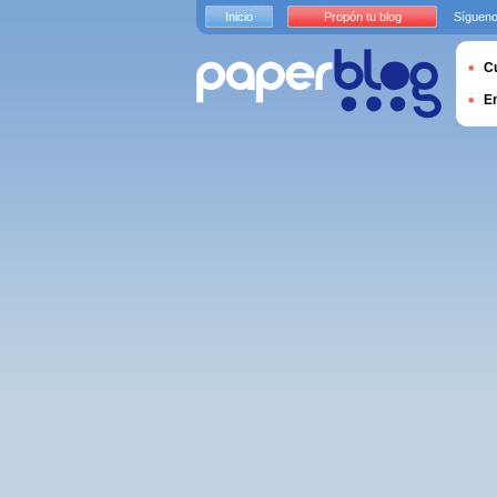
Inicio
Propón tu blog
Sígueno
Cu
E