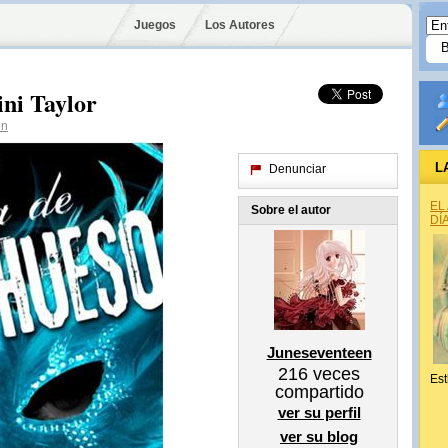
Juegos
Los Autores
ini Taylor
en
L
Denunciar
EL
Sobre el autor
DÍ
Juneseventeen
216
veces
Est
compartido
ver su perfil
ver su blog