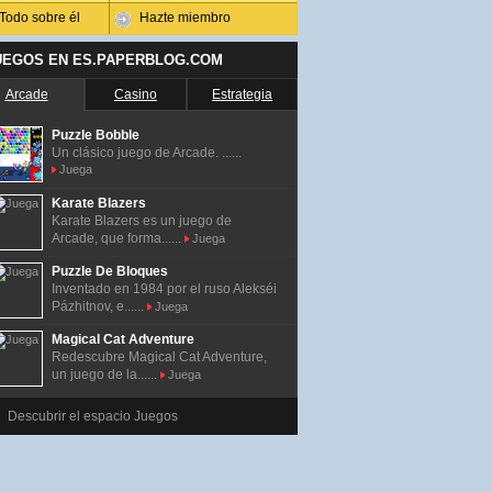
Todo sobre él
Hazte miembro
UEGOS EN ES.PAPERBLOG.COM
Arcade
Casino
Estrategia
Puzzle Bobble
Un clásico juego de Arcade. ......
Juega
Karate Blazers
Karate Blazers es un juego de
Arcade, que forma......
Juega
Puzzle De Bloques
Inventado en 1984 por el ruso Alekséi
Pázhitnov, e......
Juega
Magical Cat Adventure
Redescubre Magical Cat Adventure,
un juego de la......
Juega
Descubrir el espacio Juegos