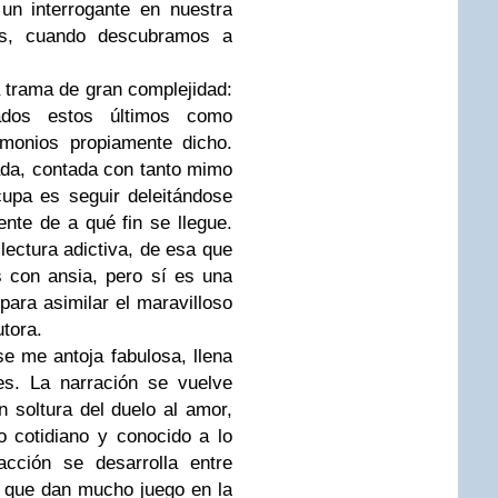
un interrogante en nuestra
as, cuando descubramos a
a trama de gran complejidad:
tados estos últimos como
monios propiamente dicho.
ada
,
contada con tanto mimo
upa es seguir deleitándose
nte de a qué fin se llegue.
ectura adictiva, de esa que
s con ansia, pero sí es una
para asimilar el maravilloso
tora.
e me antoja fabulosa, llena
es
.
La narración se vuelve
 soltura del duelo al amor,
o cotidiano y conocido a lo
acción se desarrolla entre
 que dan mucho juego en la