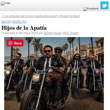
¿Los artículos de tu blog publicados aquí? ¡Propón tu blog!
INICIO
›
INSÓLITO
Hijos de la Apatía
Publicado el 06 mayo 2026 por
Doctor Krapp
@Dr_Krapp
Save