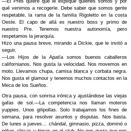
—El Pres quiere que le explique quiénes somos y por
qué venimos a recogerle. Debe saber que somos gente
respetable, la rama de la familia
Rigoletto
en la costa
Oeste. El capo de allá es nuestro boss y primo de
nuestro Pre. Tenemos nuestra autonomía, pero
respetamos la jerarquía.
Hizo una pausa breve, mirando a
Dickie
, que le invitó a
seguir.
—
Los Hijos de la Apatía
somos buenos caballeros
californianos. Nos gusta la velocidad. Nos movemos en
moto. Llevamos chupa, camisa blanca y corbata negra.
Nos gusta el glamour y tenemos muchos contactos en la
Meca de los Sueños.
Otra pausa, con sonrisa irónica y ajustándose las viejas
gafas de sol.
—La competencia nos llaman moteros
yuppies. Unos gilipollas. Solo trabajamos los fines de
semana, para resolver asuntos y disputas. Nos basta.
De lunes a jueves… chándal, gimnasio, pizza, dominó o
póker, chicas y birras en el club. No nos gusta que nos