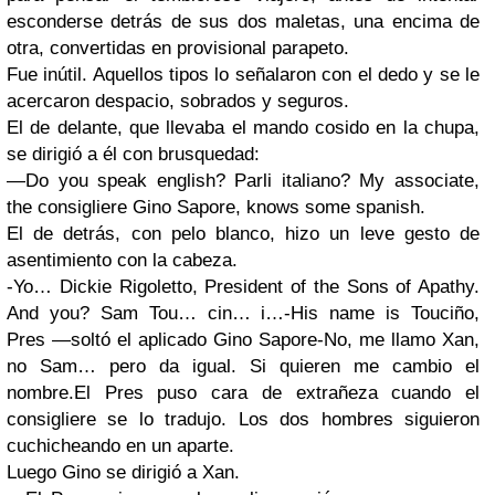
esconderse detrás de sus dos maletas, una encima de
otra, convertidas en provisional parapeto.
Fue inútil. Aquellos tipos lo señalaron con el dedo y se le
acercaron despacio, sobrados y seguros.
El de delante, que llevaba el mando cosido en la chupa,
se dirigió a él con brusquedad:
—Do you speak english? Parli italiano? My associate,
the consigliere
Gino Sapore
, knows some spanish.
El de detrás, con pelo blanco, hizo un leve gesto de
asentimiento con la cabeza.
-Yo…
Dickie Rigoletto
, President of the
Sons of Apathy
.
And you? Sam Tou… cin… i…
-His name is
Touciño
,
Pres —soltó el aplicado
Gino Sapore
-No, me llamo
Xan
,
no
Sam
… pero da igual. Si quieren me cambio el
nombre.
El Pres puso cara de extrañeza cuando el
consigliere se lo tradujo. Los dos hombres siguieron
cuchicheando en un aparte.
Luego
Gino
se dirigió a
Xan
.