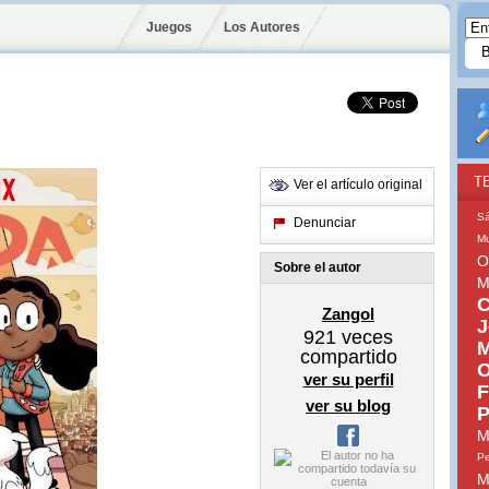
Juegos
Los Autores
T
Ver el artículo original
S
Denunciar
Mu
O
Sobre el autor
M
C
Zangol
J
921
veces
M
compartido
O
ver su perfil
F
ver su blog
P
M
Pe
M