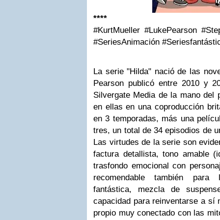
****
#KurtMueller #LukePearson #St
#SeriesAnimación #Seriesfantástic
La serie "Hilda" nació de las nov
Pearson publicó entre 2010 y 
Silvergate Media de la mano del 
en ellas en una coproducción bri
en 3 temporadas, más una películ
tres, un total de 34 episodios de 
Las virtudes de la serie son evide
factura detallista, tono amable (
trasfondo emocional con persona
recomendable también para l
fantástica, mezcla de suspen
capacidad para reinventarse a sí
propio muy conectado con las mit