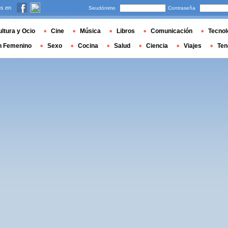
s en
Seudónimo
Contraseña
ltura y Ocio
Cine
Música
Libros
Comunicación
Tecnol
n Femenino
Sexo
Cocina
Salud
Ciencia
Viajes
Ten