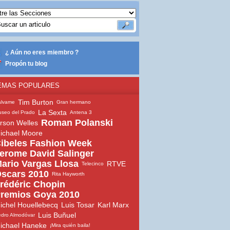
¿ Aún no eres miembro ?
Propón tu blog
EMAS POPULARES
Tim Burton
álvame
Gran hermano
La Sexta
seo del Prado
Antena 3
Roman Polanski
rson Welles
ichael Moore
ibeles Fashion Week
erome David Salinger
ario Vargas Llosa
RTVE
Telecinco
scars 2010
Rita Hayworth
rédéric Chopin
remios Goya 2010
ichel Houellebecq
Luis Tosar
Karl Marx
Luis Buñuel
dro Almodóvar
ichael Haneke
¡Mira quién baila!