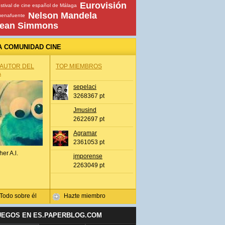
Eurovisión
stival de cine español de Málaga
Nelson Mandela
uenafuente
ean Simmons
A COMUNIDAD CINE
 AUTOR DEL
TOP MIEMBROS
A
sepelaci
3268367 pt
Jmusind
2622697 pt
Agramar
2361053 pt
her A.l.
jmporense
2263049 pt
Todo sobre él
Hazte miembro
UEGOS EN ES.PAPERBLOG.COM