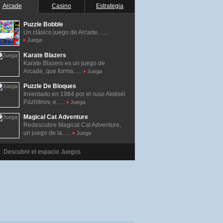
Arcade
Casino
Estrategia
Puzzle Bobble
Un clásico juego de Arcade. ......
Juega
Karate Blazers
Karate Blazers es un juego de
Arcade, que forma......
Juega
Puzzle De Bloques
Inventado en 1984 por el ruso Alekséi
Pázhitnov, e......
Juega
Magical Cat Adventure
Redescubre Magical Cat Adventure,
un juego de la......
Juega
Descubrir el espacio Juegos