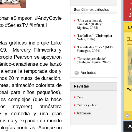
Fe
B
Sus últimos artículos
J
ephanieSimpson #AndyCoyle
"Una casa llena de
dinamita" (Kathryn
o #SeriesTV #Infantil
Bigelow, 2025)
L
"La Odisea" (Christopher
Nolan, 2026)
EL
elas gráficas indie que Luke
DÍ
"La vida de Chuck" (Mike
2019. Mercury Filmworks y
Flamagan, 2024)
propio Pearson se apoyaron
"Torrente presidente"
(Santiago Segura, 2026)
tánico-canadiense que lanzó
a entre la temporada dos y
Ver todos
unos 20 minutos de duración.
ntes, animación colorista de
Revistas
Est
ideal para niños pequeños),
Cine
jes complejos (que la hace
Cultura y Ocio
os mayores), atmósfera
Televisión
se y comedia y una gran
 misma y expandir un mundo
J
ologías nórdicas. Aunque no