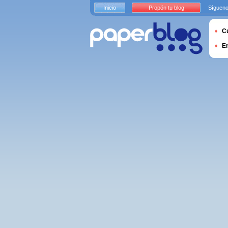
Inicio
Propón tu blog
Sígueno
Cu
E