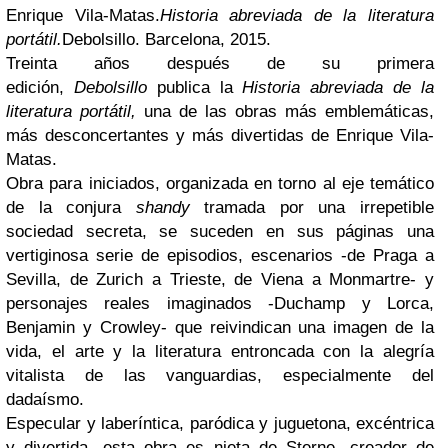
Enrique Vila-Matas.
Historia abreviada de la literatura
portátil.
Debolsillo. Barcelona, 2015.
Treinta años después de su primera
edición,
Debolsillo
publica la
Historia abreviada de la
literatura portátil,
una de las obras más emblemáticas,
más desconcertantes y más divertidas de Enrique Vila-
Matas.
Obra para iniciados, organizada en torno al eje temático
de la conjura
shandy
tramada por una irrepetible
sociedad secreta, se suceden en sus páginas una
vertiginosa serie de episodios, escenarios -de Praga a
Sevilla, de Zurich a Trieste, de Viena a Monmartre- y
personajes reales imaginados -Duchamp y Lorca,
Benjamin y Crowley- que reivindican una imagen de la
vida, el arte y la literatura entroncada con la alegría
vitalista de las vanguardias, especialmente del
dadaísmo.
Especular y laberíntica, paródica y juguetona, excéntrica
y divertida, esta obra es nieta de Sterne, creador de