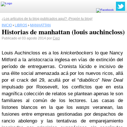
¿Los artículos de tu blog publicados aquí? ¡Propón tu blog!
INICIO
›
LIBROS
›
MANHATTAN
Historias de manhattan (louis auchincloss)
Publicado el 03 agosto 2014 por
Ceci
Louis Auchincloss es a los
knickerbockers
lo que Nancy
Mitford a la aristocracia inglesa en vías de extinción del
período de entreguerras. Cronista lúcido e incisivo de
una élite social amenazada acá por los nuevos ricos, allá
por el crack del 29, acullá por el “diabólico”
New Deal
impulsado por Roosevelt, los conflictos que en esta
magnífica colección de relatos se plantean apenas le son
familiares al común de los lectores. Las casas de
listones blancos en la que los
wasps
veranean, las
fusiones entre empresas gestionadas por despachos de
rancio abolengo y las tentativas de emparejamiento