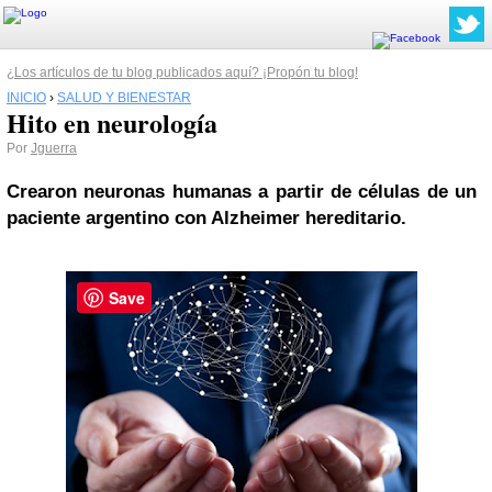
¿Los artículos de tu blog publicados aquí? ¡Propón tu blog!
INICIO
›
SALUD Y BIENESTAR
Hito en neurología
Por
Jguerra
Crearon neuronas humanas a partir de células de un
paciente argentino con Alzheimer hereditario.
Save