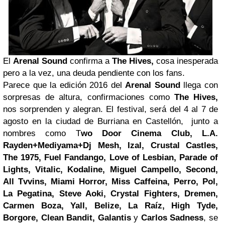
El
Arenal Sound
confirma a
The Hives,
cosa inesperada
pero a la vez, una deuda pendiente con los fans.
Parece que la edición 2016 del
Arenal Sound
llega con
sorpresas de altura, confirmaciones como
The Hives,
nos sorprenden y alegran. El festival, será del 4 al 7 de
agosto en la ciudad de Burriana en Castellón, junto a
nombres como T
wo Door Cinema Club, L.A.
Rayden+Mediyama+Dj Mesh, Izal, Crustal Castles,
The 1975, Fuel Fandango, Love of Lesbian, Parade of
Lights, Vitalic, Kodaline, Miguel Campello, Second,
All Tvvins, Miami Horror, Miss Caffeina, Perro, Pol,
La Pegatina, Steve Aoki, Crystal Fighters, Dremen,
Carmen Boza, Yall, Belize, La Raíz, High Tyde,
Borgore, Clean Bandit, Galantis
y
Carlos
Sadness
, se