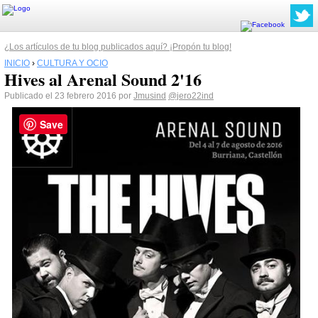
¿Los artículos de tu blog publicados aquí? ¡Propón tu blog!
INICIO
›
CULTURA Y OCIO
Hives al Arenal Sound 2'16
Publicado el 23 febrero 2016 por
Jmusind
@jero22ind
Save