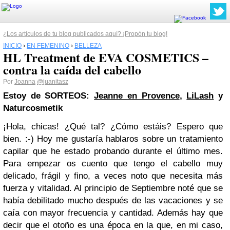
¿Los artículos de tu blog publicados aquí? ¡Propón tu blog!
INICIO
›
EN FEMENINO
›
BELLEZA
HL Treatment de EVA COSMETICS –
contra la caída del cabello
Por
Joanna
@juanitasz
Estoy de SORTEOS:
Jeanne en Provence
,
LiLash
y
Naturcosmetik
¡Hola, chicas! ¿Qué tal? ¿Cómo estáis? Espero que
bien. :-)
Hoy me gustaría hablaros sobre un tratamiento
capilar que he estado probando durante el último mes.
Para empezar os cuento que tengo el cabello muy
delicado, frágil y fino, a veces noto que necesita más
fuerza y vitalidad. Al principio de Septiembre noté que se
había debilitado mucho después de las vacaciones y se
caía con mayor frecuencia y cantidad. Además hay que
decir que el otoño es una época en la que, en mi caso,