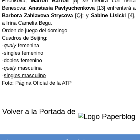
Pironkova;
Marion Bartoli
[8] se medirá con Iveta
Benesova;
Anastasia Pavlyuchenkova
[13] enfrentará a
Barbora Zahlavova Strycova
[Q]; y
Sabine Lisicki
[4],
a Irina Camelia Begu.
Orden de juego del domingo
Cuadros de Beijing:
-
qualy
femenina
-singles femenino
-dobles femenino
-
qualy
masculina
-
singles masculino
Foto: Página Oficial de la ATP
Volver a la Portada de