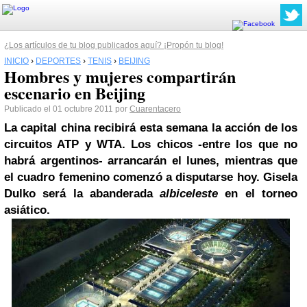
¿Los artículos de tu blog publicados aquí? ¡Propón tu blog!
INICIO
›
DEPORTES
›
TENIS
›
BEIJING
Hombres y mujeres compartirán
escenario en Beijing
Publicado el 01 octubre 2011 por
Cuarentacero
La capital china recibirá esta semana la acción de los
circuitos ATP y WTA. Los chicos -entre los que no
habrá argentinos- arrancarán el lunes, mientras que
el cuadro femenino comenzó a disputarse hoy.
Gisela
Dulko
será la abanderada
albiceleste
en el torneo
asiático.