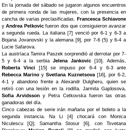
En la jornada del sábado se jugaron algunos encuentros
de primera ronda de las mujeres, con la presencia en
cancha de varias preclasificadas.
Francesca Schiavone
y
Andrea Petkovic
fueron dos que consiguieron avanzar
a segunda rueda. La italiana [7] venció por 6-1 y 6-3 a
Bojana Jovanovski y la alemana [9], por 7-6 (5) y 6-4 a
Lucie Safarova.
La austríaca Tamira Paszek sorprendió al derrotar por 7-
5 y 6-4 a la serbia
Jelena Jankovic
[10]. Además,
Roberta Vinci
[15] se impuso por 6-4 y 6-3 ante
Rebecca Marino
y
Svetlana Kuznetsova
[16], por 6-2,
4-1 y abandono frente a Alexandr Dulgheru, quien se
retiró con una lesión en la rodilla. Jarmila Gajdosova,
Sofia Arvidsson
y Petra Cetkovska fueron las otras
ganadoras del día.
Cinco cabezas de serie irán mañana por el boleto a la
segunda instancia. Na Li [4] chocará con Monica
Niculescu [Q]; Samantha Stosur [6], con Tsvetana