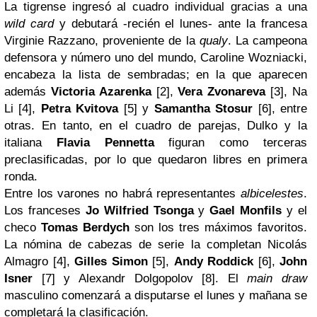
La tigrense ingresó al cuadro individual gracias a una
wild card
y debutará -recién el lunes- ante la francesa
Virginie Razzano, proveniente de la
qualy
. La campeona
defensora y número uno del mundo, Caroline Wozniacki,
encabeza la lista de sembradas; en la que aparecen
además
Victoria Azarenka
[2],
Vera Zvonareva
[3], Na
Li [4],
Petra Kvitova
[5] y
Samantha Stosur
[6], entre
otras. En tanto, en el cuadro de parejas, Dulko y la
italiana
Flavia Pennetta
figuran como terceras
preclasificadas, por lo que quedaron libres en primera
ronda.
Entre los varones no habrá representantes
albicelestes
.
Los franceses
Jo Wilfried Tsonga
y
Gael Monfils
y el
checo
Tomas Berdych
son los tres máximos favoritos.
La nómina de cabezas de serie la completan Nicolás
Almagro [4],
Gilles Simon
[5],
Andy Roddick
[6],
John
Isner
[7] y Alexandr Dolgopolov [8]. El
main draw
masculino comenzará a disputarse el lunes y mañana se
completará la clasificación.