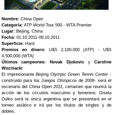
Nombre:
China Open
Categoría:
ATP World Tour 500 - WTA Premier
Lugar:
Beijing, China
Fecha:
01.10.2011-09.10.2011
Superficie:
Hard
Premios en dinero:
U$S 2,100,000 (ATP) -
U$S
4,500,000
(WTA)
Últimos campeones:
Novak Djokovic
y
Caroline
Wozniacki
El impresionante
Beijin
g
Olympic Green Tennis Center
-
construido para los Juegos Olímpicos de 2008- será el
escenario del
China Open 2011
, certamen que reunirá la
acción de los circuitos masculino y femenino. Gisela
Dulko será la única argentina que se presentará en el
torneo asiático e irá por los títulos de singles y de
dobles.