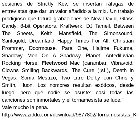
sesiones de Strictly Kev, se insertan ráfagas de
entrevistas que dar un valor añadido a la mix. Un trabajo
prodigioso que tritura grabaciones de New David, Glass
Candy, 8-bit Operators, Kraftwerk, DJ Tameil, Between
The Sheets, Keith Mansfield, The Simonsound,
Santogold, Dreamland Happy Times For All, Christian
Prommer, Doormouse, Para One, Hajime Fukuma,
Shadowy Men On A Shadowy Planet, Antediluvian
Rocking Horse,
Fleetwood
Mac (caramba), Vibravoid,
Clowns Smiling Backwards, The Cure (¡sí!), Death in
Vegas, Soma Mestizo, Two Litre Dolby con Chris y
Smith, Huon. Los nombres resultan exóticos, desde
luego, pero que nadie se asuste: casi todas las
canciones son inmortales y el tornamesista se luce."
Vale mucho la pena.
http://www.ziddu.com/download/9877802/Tornamesistas_Kr