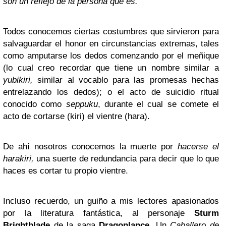
son un reflejo de la persona que es.
Todos conocemos ciertas costumbres que sirvieron para
salvaguardar el honor en circunstancias extremas, tales
como amputarse los dedos comenzando por el meñique
(lo cual creo recordar que tiene un nombre similar a
yubikiri,
similar al vocablo para las promesas hechas
entrelazando los dedos); o el acto de suicidio ritual
conocido como
seppuku
, durante el cual se comete el
acto de cortarse (kiri) el vientre (hara).
De ahí nosotros conocemos la muerte por
hacerse el
harakiri,
una suerte de redundancia para decir que lo que
haces es cortar tu propio vientre.
Incluso recuerdo, un guiño a mis lectores apasionados
por la literatura fantástica, al personaje
Sturm
Brightblade
de la saga
Dragonlance
. Un
Caballero de