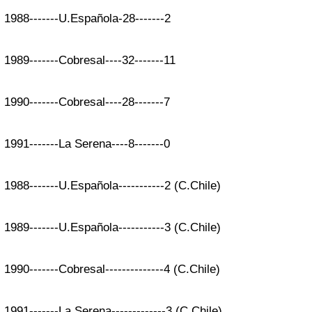
1988-------U.Española-28-------2
1989-------Cobresal----32-------11
1990-------Cobresal----28-------7
1991-------La Serena----8-------0
1988-------U.Española-----------2 (C.Chile)
1989-------U.Española-----------3 (C.Chile)
1990-------Cobresal--------------4 (C.Chile)
1991-------La Serena-------------3 (C.Chile)