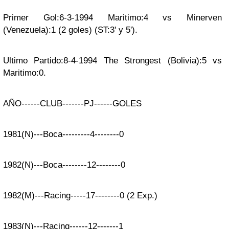
Primer Gol:6-3-1994 Maritimo:4 vs Minerven
(Venezuela):1 (2 goles) (ST:3' y 5').
Ultimo Partido:8-4-1994 The Strongest (Bolivia):5 vs
Maritimo:0.
AÑO------CLUB-------PJ------GOLES
1981(N)---Boca---------4--------0
1982(N)---Boca--------12--------0
1982(M)---Racing-----17--------0 (2 Exp.)
1983(N)---Racing------12-------1