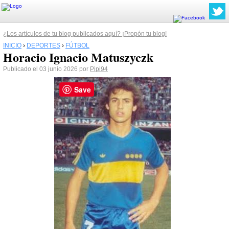
¿Los artículos de tu blog publicados aquí? ¡Propón tu blog!
INICIO
›
DEPORTES
›
FÚTBOL
Horacio Ignacio Matuszyczk
Publicado el 03 junio 2026 por
Pipi94
Save