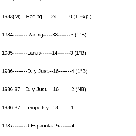
1983(M)---Racing-----24-------0 (1 Exp.)
1984--------Racing-----38-------5 (1°B)
1985--------Lanus------14-------3 (1°B)
1986--------D. y Just.--16-------4 (1°B)
1986-87---D. y Just.---16-------2 (NB)
1986-87---Temperley--13-------1
1987-------U.Española-15-------4