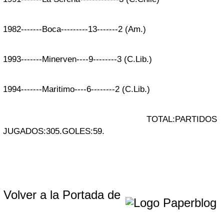
1982-------Boca---------13-------2 (Am.)
1993-------Minerven----9--------3 (C.Lib.)
1994-------Maritimo----6--------2 (C.Lib.)
TOTAL:PARTIDOS
JUGADOS:305.GOLES:59.
Volver a la Portada de