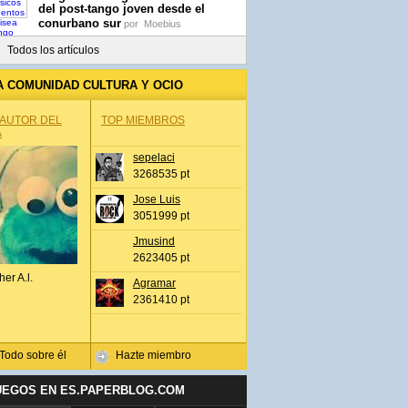
del post-tango joven desde el
conurbano sur
por
Moebius
Todos los artículos
A COMUNIDAD CULTURA Y OCIO
 AUTOR DEL
TOP MIEMBROS
A
sepelaci
3268535 pt
Jose Luis
3051999 pt
Jmusind
2623405 pt
her A.l.
Agramar
2361410 pt
Todo sobre él
Hazte miembro
UEGOS EN ES.PAPERBLOG.COM