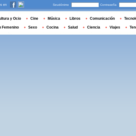
s en
Seudónimo
Contraseña
ltura y Ocio
Cine
Música
Libros
Comunicación
Tecnol
n Femenino
Sexo
Cocina
Salud
Ciencia
Viajes
Ten