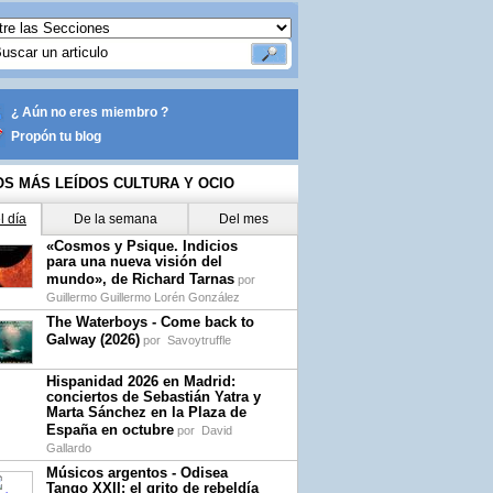
¿ Aún no eres miembro ?
Propón tu blog
OS MÁS LEÍDOS CULTURA Y OCIO
l día
De la semana
Del mes
«Cosmos y Psique. Indicios
para una nueva visión del
mundo», de Richard Tarnas
por
Guillermo Guillermo Lorén González
The Waterboys - Come back to
Galway (2026)
por
Savoytruffle
Hispanidad 2026 en Madrid:
conciertos de Sebastián Yatra y
Marta Sánchez en la Plaza de
España en octubre
por
David
Gallardo
Músicos argentos - Odisea
Tango XXII: el grito de rebeldía