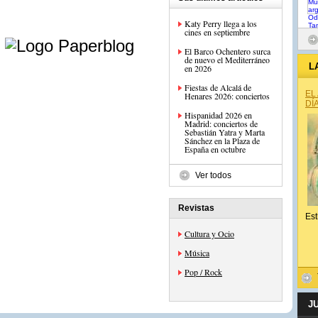
Katy Perry llega a los
e
cines en septiembre
El Barco Ochentero surca
de nuevo el Mediterráneo
L
en 2026
Fiestas de Alcalá de
EL
Henares 2026: conciertos
DÍ
Hispanidad 2026 en
Madrid: conciertos de
Sebastián Yatra y Marta
Sánchez en la Plaza de
España en octubre
Ver todos
Revistas
Est
Cultura y Ocio
Música
Pop / Rock
J