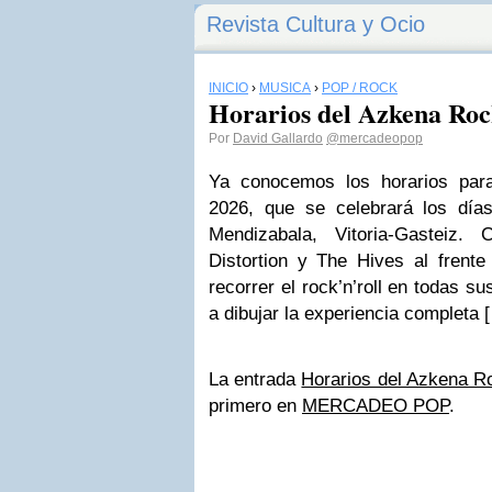
Revista Cultura y Ocio
INICIO
›
MÚSICA
›
POP / ROCK
Horarios del Azkena Roc
Por
David Gallardo
@mercadeopop
Ya conocemos los horarios par
2026, que se celebrará los día
Mendizabala, Vitoria-Gasteiz.
Distortion y The Hives al frente
recorrer el rock’n’roll en todas s
a dibujar la experiencia completa 
La entrada
Horarios del Azkena R
primero en
MERCADEO POP
.