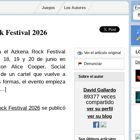
Juegos
Los Autores
k Festival 2026
a el Azkena Rock Festival
L
Ver el artículo original
s 18, 19 y 20 de junio en
De
Denunciar
 Con Alice Cooper, Social
 de un cartel que vuelve a
Sobre el autor
us formas, el evento empieza
[…]
David Gallardo
89377
veces
compartido
ock Festival 2026
se publicó
ver su perfil
ver su blog
Sus últimos artículos