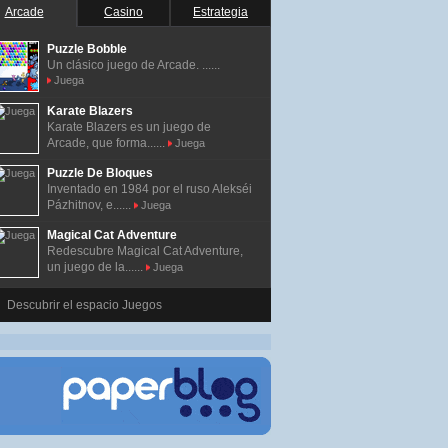
Arcade
Casino
Estrategia
Puzzle Bobble
Un clásico juego de Arcade. ......
Juega
Karate Blazers
Karate Blazers es un juego de
Arcade, que forma......
Juega
Puzzle De Bloques
Inventado en 1984 por el ruso Alekséi
Pázhitnov, e......
Juega
Magical Cat Adventure
Redescubre Magical Cat Adventure,
un juego de la......
Juega
Descubrir el espacio Juegos