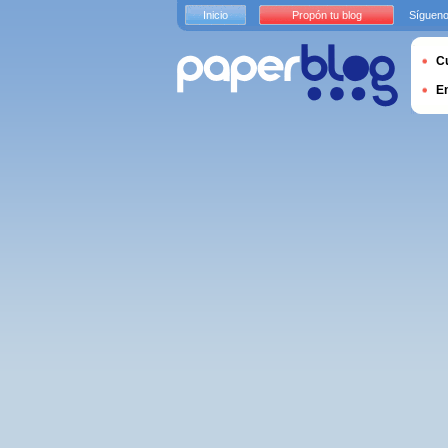
Inicio
Propón tu blog
Sígueno
Cu
E