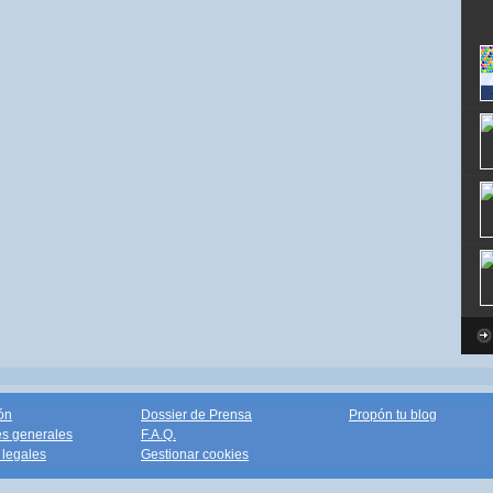
ón
Dossier de Prensa
Propón tu blog
s generales
F.A.Q.
legales
Gestionar cookies