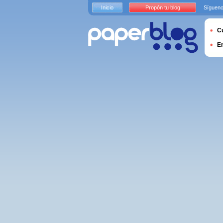
Inicio
Propón tu blog
Sígueno
Cu
E