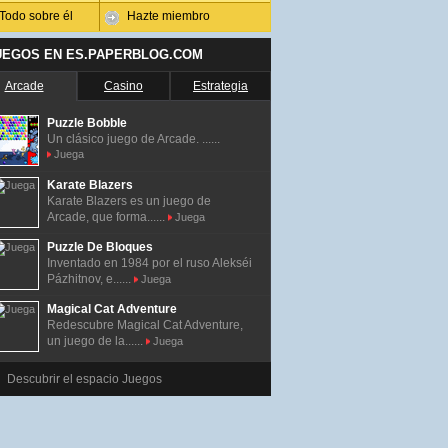
Todo sobre él
Hazte miembro
UEGOS EN ES.PAPERBLOG.COM
Arcade
Casino
Estrategia
Puzzle Bobble
Un clásico juego de Arcade. ......
Juega
Karate Blazers
Karate Blazers es un juego de
Arcade, que forma......
Juega
Puzzle De Bloques
Inventado en 1984 por el ruso Alekséi
Pázhitnov, e......
Juega
Magical Cat Adventure
Redescubre Magical Cat Adventure,
un juego de la......
Juega
Descubrir el espacio Juegos