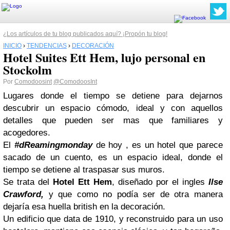
¿Los artículos de tu blog publicados aquí? ¡Propón tu blog!
INICIO
›
TENDENCIAS
›
DECORACIÓN
Hotel Suites Ett Hem, lujo personal en
Stockolm
Por
Comodoosint
@ComodoosInt
Lugares donde el tiempo se detiene para dejarnos
descubrir un espacio cómodo, ideal y con aquellos
detalles que pueden ser mas que familiares y
acogedores.
El
#dReamingmonday
de hoy , es un hotel que parece
sacado de un cuento, es un espacio ideal, donde el
tiempo se detiene al traspasar sus muros.
Se trata del
Hotel Ett Hem
, diseñado por el ingles
Ilse
Crawford,
y que como no podía ser de otra manera
dejaría esa huella british en la decoración.
Un edificio que data de 1910, y reconstruido para un uso