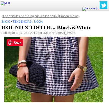
¿Los artículos de tu blog publicados aquí? ¡Propón tu blog!
INICIO
›
TENDENCIAS
›
MODA
HOUND'S TOOTH... Black&White
Publicado el 09 junio 2014 por
Bysan
@AlgoAsi_bySan
Save