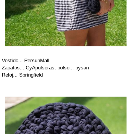
Vestido...
PersunMall
Zapatos... CyA
pulseras, bolso...
bysan
Reloj... Springfield