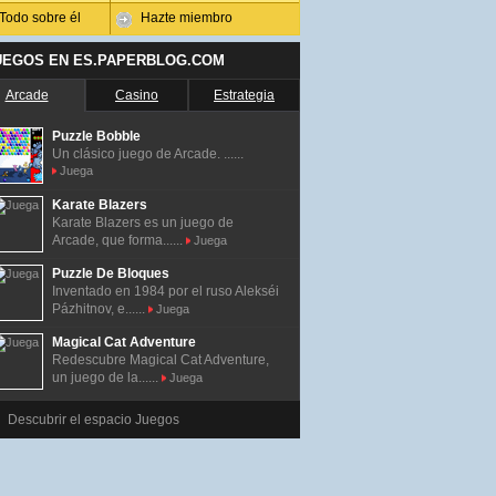
Todo sobre él
Hazte miembro
UEGOS EN ES.PAPERBLOG.COM
Arcade
Casino
Estrategia
Puzzle Bobble
Un clásico juego de Arcade. ......
Juega
Karate Blazers
Karate Blazers es un juego de
Arcade, que forma......
Juega
Puzzle De Bloques
Inventado en 1984 por el ruso Alekséi
Pázhitnov, e......
Juega
Magical Cat Adventure
Redescubre Magical Cat Adventure,
un juego de la......
Juega
Descubrir el espacio Juegos