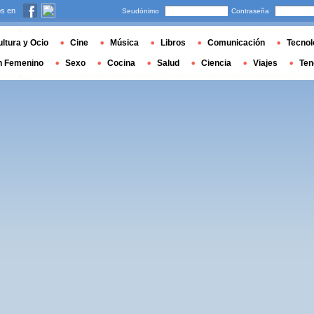
s en
Seudónimo
Contraseña
ltura y Ocio
Cine
Música
Libros
Comunicación
Tecnol
n Femenino
Sexo
Cocina
Salud
Ciencia
Viajes
Ten