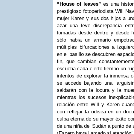
“House of leaves”
es una histor
prestigioso fotoperiodista
Will Na
mujer
Karen
y sus dos hijos a u
azar una leve discrepancia entr
tomadas desde dentro y desde f
sólo había un armario empotra
múltiples
bifurcaciones
a izquier
en el pasillo se descubren espacio
fin, que cambian constantement
escucha cada cierto tiempo un rug
intentos de explorar la inmensa 
se accede bajando una
larguísi
saldarán con la locura y la muer
mientras los sucesos
inexplicabl
relación entre
Will
y
Karen
cuan
con reflejar la odisea en un doc
culpa eterna de su mayor éxito co
de una niña del
Sudán
a punto de 
¡Espero haya llamado si atención!.