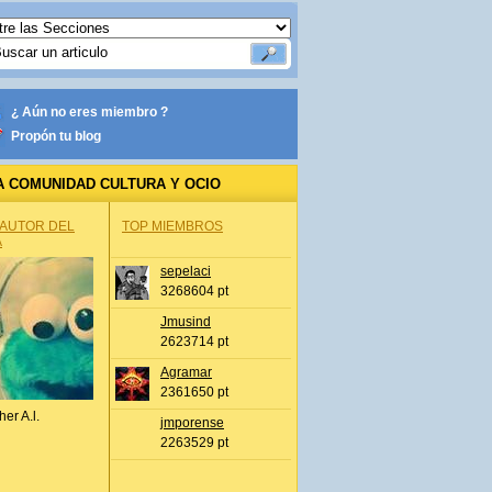
¿ Aún no eres miembro ?
Propón tu blog
A COMUNIDAD CULTURA Y OCIO
 AUTOR DEL
TOP MIEMBROS
A
sepelaci
3268604 pt
Jmusind
2623714 pt
Agramar
2361650 pt
her A.l.
jmporense
2263529 pt