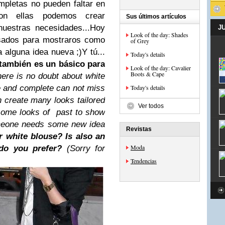
mpletas no pueden faltar en
on ellas podemos crear
Sus últimos artículos
uestras necesidades...Hoy
J
Look of the day: Shades
asados para mostraros como
of Grey
a alguna idea nueva ;)Y tú...
Today's details
también es un básico para
Look of the day: Cavalier
Boots & Cape
ere is no doubt about white
le and complete can not miss
Today's details
 create many looks tailored
Ver todos
 some looks of past to show
meone needs some new idea
Revistas
 white blouse? Is also an
Moda
 do you prefer?
(Sorry for
Tendencias