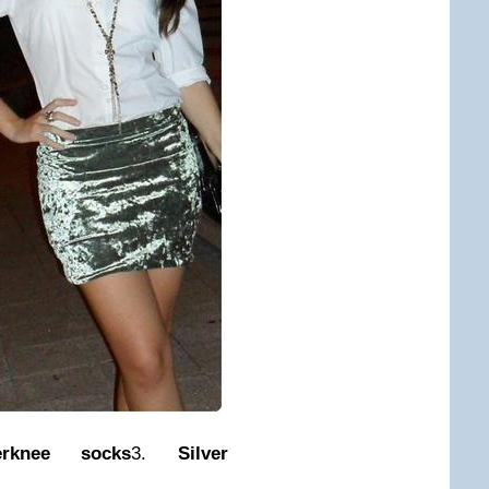
erknee socks
3.
Silver