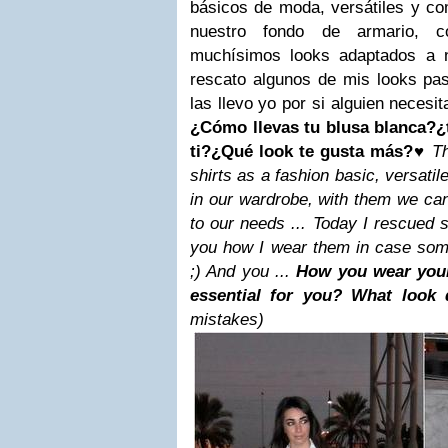
básicos de moda, versátiles y co
nuestro fondo de armario, c
muchísimos looks adaptados a n
rescato algunos de mis looks p
las llevo yo por si alguien necesit
¿Cómo llevas tu blusa blanca?¿
ti?
¿Qué look te gusta más?
♥
Th
shirts as a fashion basic, versati
in our wardrobe, with them we can
to our needs ... Today I rescued
you how I wear them in case so
;) And you ...
How you wear your
essential for you? What look
mistakes)