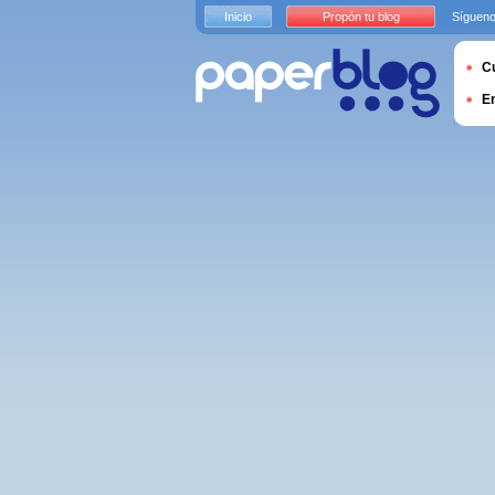
Inicio
Propón tu blog
Sígueno
Cu
E