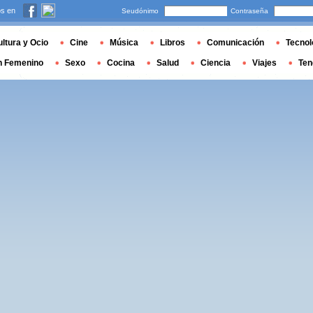
s en
Seudónimo
Contraseña
ltura y Ocio
Cine
Música
Libros
Comunicación
Tecnol
n Femenino
Sexo
Cocina
Salud
Ciencia
Viajes
Ten