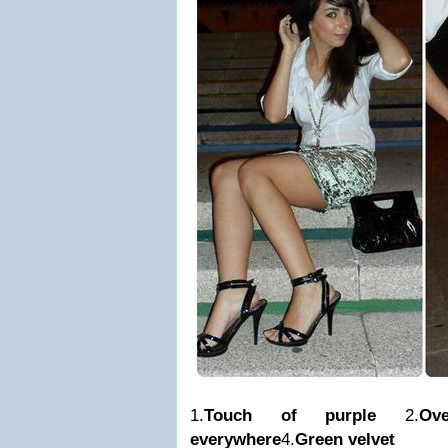
1.
Touch of purple
2.
Ov
everywhere
4.
Green velvet