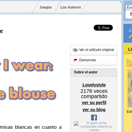
Juegos
Los Autores
e
L
Ver el artículo original
Denunciar
EL
DÍ
Sobre el autor
Lovelystyle
2176
veces
compartido
ver su perfil
ver su blog
Est
amisas blancas en cuanto a