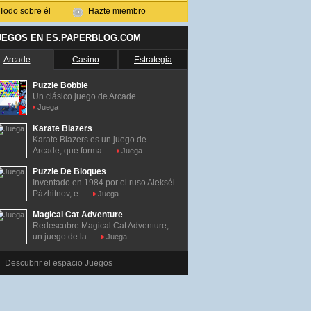
Todo sobre él
Hazte miembro
UEGOS EN ES.PAPERBLOG.COM
Arcade
Casino
Estrategia
Puzzle Bobble
Un clásico juego de Arcade. ......
Juega
Karate Blazers
Karate Blazers es un juego de
Arcade, que forma......
Juega
Puzzle De Bloques
Inventado en 1984 por el ruso Alekséi
Pázhitnov, e......
Juega
Magical Cat Adventure
Redescubre Magical Cat Adventure,
un juego de la......
Juega
Descubrir el espacio Juegos