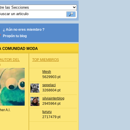
¿ Aún no eres miembro ?
Propón tu blog
A COMUNIDAD MODA
 AUTOR DEL
TOP MIEMBROS
A
Mesh
5629903 pt
sepelaci
3268604 pt
silviainterblog
2945964 pt
her A.l.
tururu
2717479 pt