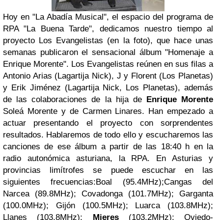
Hoy en "La Abadía Musical", el espacio del programa de
RPA "La Buena Tarde", dedicamos nuestro tiempo al
proyecto Los Evangelistas (en la foto), que hace unas
semanas publicaron el sensacional álbum "Homenaje a
Enrique Morente". Los Evangelistas reúnen en sus filas a
Antonio Arias (Lagartija Nick), J y Florent (Los Planetas)
y Erik Jiménez (Lagartija Nick, Los Planetas), además
de las colaboraciones de la hija de
Enrique Morente
Soleá Morente y de Carmen Linares. Han empezado a
actuar presentando el proyecto con sorprendentes
resultados. Hablaremos de todo ello y escucharemos las
canciones de ese álbum a partir de las 18:40 h en la
radio autonómica asturiana, la RPA. En Asturias y
provincias limítrofes se puede escuchar en las
siguientes frecuencias:Boal (95.4MHz);Cangas del
Narcea (89.8MHz); Covadonga (101.7MHz); Garganta
(100.0MHz); Gijón (100.5MHz); Luarca (103.8MHz);
Llanes (103.8MHz);
Mieres
(103.2MHz); Oviedo-