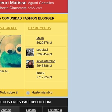
enri Matisse
Agustí Centelles
lberto Giacometti
ARCO 2010
A COMUNIDAD FASHION BLOGGER
 AUTOR DEL
TOP MIEMBROS
A
Mesh
5629576 pt
sepelaci
3268454 pt
silviainterblog
2945886 pt
her A.l.
tururu
2717224 pt
Todo sobre él
Hazte miembro
UEGOS EN ES.PAPERBLOG.COM
Arcade
Casino
Estrategia