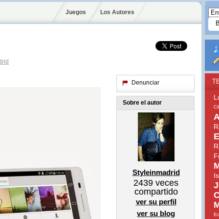
Juegos
Los Autores
drid
T
Denunciar
L
Sobre el autor
Ci
A
R
E
R
F
M
Styleinmadrid
I
2439
veces
J
compartido
C
ver su perfil
M
ver su blog
E