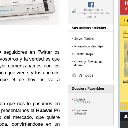
H
A
L
Sus últimos artículos
EL
DÍ
Screen Wolves
Room decoration tips
 seguidores en Twitter os
Beauty Drops
vosotros y la verdad es que
Cowboy, flowers and
denim
Ayer comenzabamos con los
na que viene, y los que nos
Ver todos
e que el de hoy os va a
Est
Dossiers Paperblog
Huawei
Empresas
ien que nos lo pasamos en
a presentarnos el
Huawei
P6
Facebook
Internet
o del mercado, que quiere
J
da, convirtiéndose en un