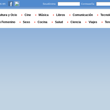
s en
Seudónimo
Contraseña
ltura y Ocio
Cine
Música
Libros
Comunicación
Tecnol
n Femenino
Sexo
Cocina
Salud
Ciencia
Viajes
Ten