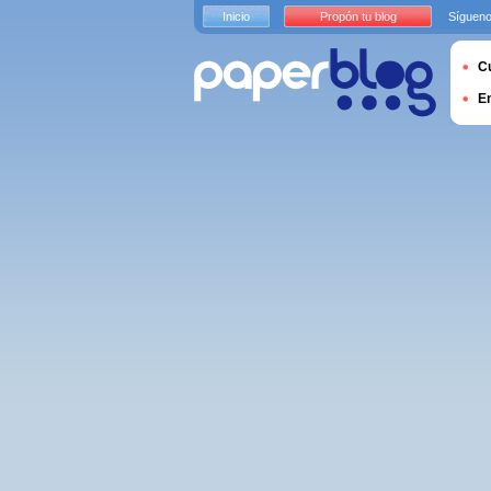
Inicio
Propón tu blog
Sígueno
Cu
E