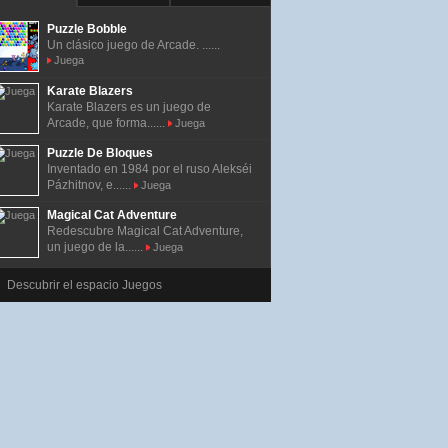
Puzzle Bobble
Un clásico juego de Arcade. ......
Juega
Karate Blazers
Karate Blazers es un juego de
Arcade, que forma......
Juega
Puzzle De Bloques
Inventado en 1984 por el ruso Alekséi
Pázhitnov, e......
Juega
Magical Cat Adventure
Redescubre Magical Cat Adventure,
un juego de la......
Juega
Descubrir el espacio Juegos