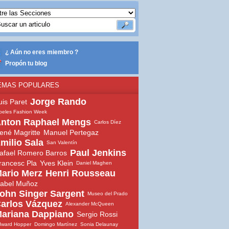
¿ Aún no eres miembro ?
Propón tu blog
EMAS POPULARES
Jorge Rando
uis Paret
beles Fashion Week
nton Raphael Mengs
Carlos Díez
ené Magritte
Manuel Pertegaz
milio Sala
San Valentín
Paul Jenkins
afael Romero Barros
rancesc Pla
Yves Klein
Daniel Maghen
ario Merz
Henri Rousseau
sabel Muñoz
ohn Singer Sargent
Museo del Prado
arlos Vázquez
Alexander McQueen
ariana Dappiano
Sergio Rossi
dward Hopper
Domingo Martínez
Sonia Delaunay