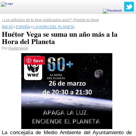
¿Los artículos de tu blog publicados aquí? ¡Propón tu blog!
INICIO
›
ESPAÑA
›
LA HORA DEL PLANETA
Huétor Vega se suma un año más a la
Hora del Planeta
Por
Huetorvega
Save
La concejalía de Medio Ambiente del Ayuntamiento de