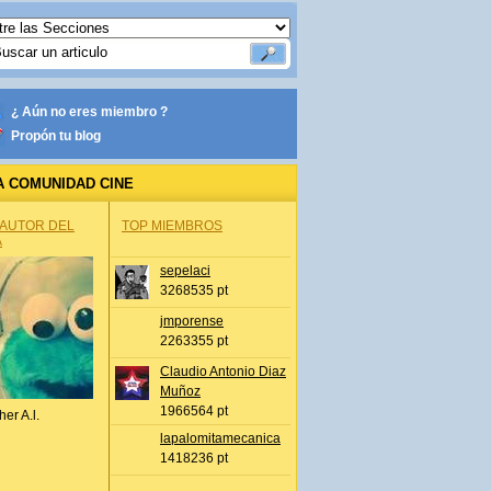
¿ Aún no eres miembro ?
Propón tu blog
A COMUNIDAD CINE
 AUTOR DEL
TOP MIEMBROS
A
sepelaci
3268535 pt
jmporense
2263355 pt
Claudio Antonio Diaz
Muñoz
1966564 pt
her A.l.
lapalomitamecanica
1418236 pt