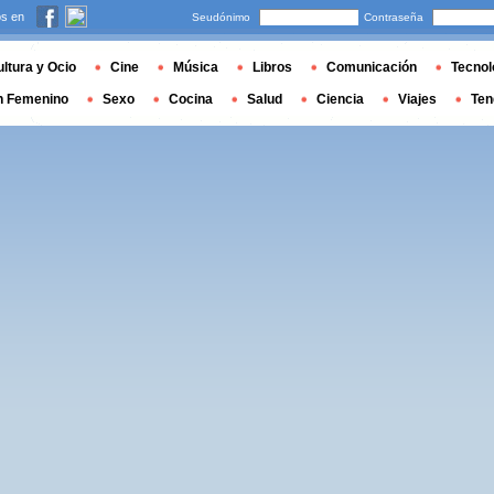
s en
Seudónimo
Contraseña
ltura y Ocio
Cine
Música
Libros
Comunicación
Tecnol
n Femenino
Sexo
Cocina
Salud
Ciencia
Viajes
Ten