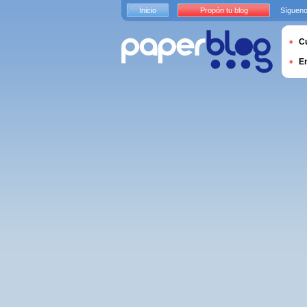
Inicio
Propón tu blog
Sígueno
Cu
E