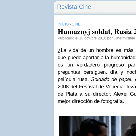
Revista Cine
INICIO
›
CINE
Humaznyj soldat, Rusia 
Publicado el 18 octubre 2010 por
Cineinvisible
¿La vida de un hombre es más i
que puede aportar a la humanidad
es un verdadero progreso pa
preguntas persiguen, día y noc
película rusa,
Soldado de papel
, 
2008 del Festival de Venecia llev
de Plata a su director, Alexei G
mejor dirección de fotografía.