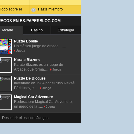
Todo sobre él
Hazte miembro
UEGOS EN ES.PAPERBLOG.COM
Arcade
Casino
Estrategia
Puzzle Bobble
Un clásico juego de Arcade. ......
Juega
Karate Blazers
Karate Blazers es un juego de
Arcade, que forma......
Juega
Puzzle De Bloques
Inventado en 1984 por el ruso Alekséi
Pázhitnov, e......
Juega
Magical Cat Adventure
Redescubre Magical Cat Adventure,
un juego de la......
Juega
Descubrir el espacio Juegos