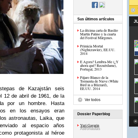
Sus últimos artículos
J
La décima carta de Basilio
Martín Patino y la cuarta
del Festival Márgenes.
Primicia Mortal
(Nightcrawler), EE.UU.
2014
E Agora? Lembra-Me (¿Y
ahora qué? Recuérdame),
Portugal, 2013
Pájaro Blanco de la
Tormenta de Nieve (White
Bird in a Blizzard),
stepas de Kazajstán seis
EE.UU. 2014
 12 de abril de 1961, de la
Ver todos
tada por un hombre. Hasta
vos en los ensayos eran
Dossier Paperblog
los astronautas, Laika, que
nviado al espacio años
Yuri Gagarin
Astronautas
 como protagonista al héroe