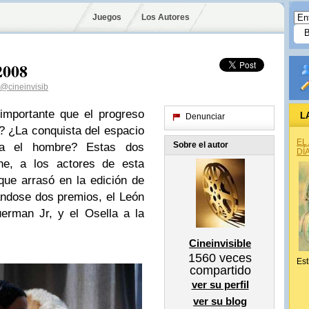
Juegos
Los Autores
2008
@cineinvisib
mportante que el progreso
L
Denunciar
? ¿La conquista del espacio
EL
Sobre el autor
ra el hombre? Estas dos
DÍ
he, a los actores de esta
que arrasó en la edición de
ándose dos premios, el León
uerman Jr, y el Osella a la
Cineinvisible
1560
veces
Est
compartido
ver su perfil
ver su blog