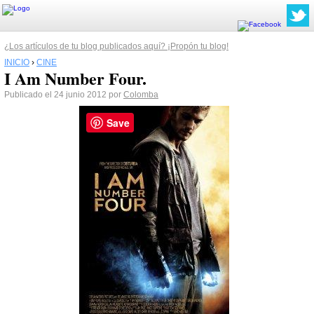
¿Los artículos de tu blog publicados aquí? ¡Propón tu blog!
INICIO
›
CINE
I Am Number Four.
Publicado el 24 junio 2012 por
Colomba
Save