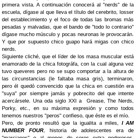
primera vista. A continuación conocerá al "nerds" de la
escuela, dígase al que lleva el título del cerebrito, losser
del establecimiento y el foco de todas las bromas más
pesadas y malvadas, que el bando de "todo lo contrario"
dígase mucho músculo y pocas neuronas le provocarán.
Y que por supuesto chico guapo hará migas con chico
nerds.
Siguiente cliché, que el líder de los masa muscular está
enamorado de la chica fotográfa, con la cual alguna vez
tuvo queveres pero no se supo comportar a la altura de
las circunstancias (le faltaba masa gris), terminaron,
pero él quedó convencido que la chica en cuestión era
"suya" por siempre jamás y pobrecito del que intente
acercársele. Una oda siglo XXI a Grease, The Nerds,
Porky, etc., en su máxima expresión y como todos
tenemos nuestros "peros" confieso, que éste es el mío.
Pero, de pronto resultó que la igualita a miles,
I AM
NUMBER FOUR
, historia de adolescentes era de
"marcianos" o al menos de seres extra poderosos,