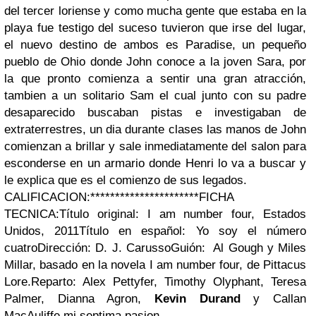
del tercer loriense y como mucha gente que estaba en la
playa fue testigo del suceso tuvieron que irse del lugar,
el nuevo destino de ambos es Paradise, un pequeño
pueblo de Ohio donde John conoce a la joven Sara, por
la que pronto comienza a sentir una gran atracción,
tambien a un solitario Sam el cual junto con su padre
desaparecido buscaban pistas e investigaban de
extraterrestres, un dia durante clases las manos de John
comienzan a brillar y sale inmediatamente del salon para
esconderse en un armario donde Henri lo va a buscar y
le explica que es el comienzo de sus legados.
CALIFICACION:
**********************
FICHA
TECNICA:
Título original: I am number four, Estados
Unidos, 2011
Título en español: Yo soy el número
cuatro
Dirección: D. J. Carusso
Guión: Al Gough y Miles
Millar, basado en la novela I am number four, de Pittacus
Lore.
Reparto: Alex Pettyfer, Timothy Olyphant, Teresa
Palmer, Dianna Agron,
Kevin Durand
y Callan
MacAuliffe.
mi septima pasion