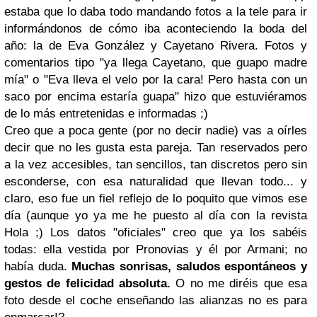
estaba que lo daba todo mandando fotos a la tele para ir
informándonos de cómo iba aconteciendo la boda del
año: la de Eva González y Cayetano Rivera. Fotos y
comentarios tipo "ya llega Cayetano, que guapo madre
mía" o "Eva lleva el velo por la cara! Pero hasta con un
saco por encima estaría guapa" hizo que estuviéramos
de lo más entretenidas e informadas ;)
Creo que a poca gente (por no decir nadie) vas a oírles
decir que no les gusta esta pareja. Tan reservados pero
a la vez accesibles, tan sencillos, tan discretos pero sin
esconderse, con esa naturalidad que llevan todo... y
claro, eso fue un fiel reflejo de lo poquito que vimos ese
día (aunque yo ya me he puesto al día con la revista
Hola ;) Los datos "oficiales" creo que ya los sabéis
todas: ella vestida por Pronovias y él por Armani; no
había duda.
Muchas sonrisas, saludos espontáneos y
gestos de felicidad absoluta.
O no me diréis que esa
foto desde el coche enseñando las alianzas no es para