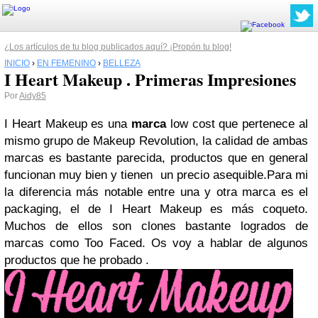
¿Los artículos de tu blog publicados aquí? ¡Propón tu blog!
INICIO
›
EN FEMENINO
›
BELLEZA
I Heart Makeup . Primeras Impresiones
Por
Aidy85
I Heart Makeup es una
marca
low cost que pertenece al
mismo grupo de Makeup Revolution, la calidad de ambas
marcas es bastante parecida, productos que en general
funcionan muy bien y tienen un precio asequible.Para mi
la diferencia más notable entre una y otra marca es el
packaging, el de I Heart Makeup es más coqueto.
Muchos de ellos son clones bastante logrados de
marcas como Too Faced. Os voy a hablar de algunos
productos que he probado .